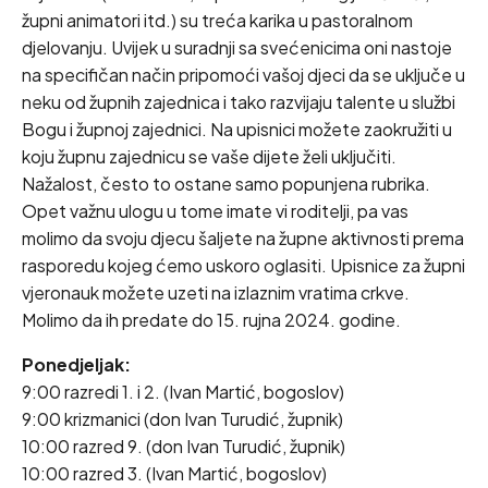
župni animatori itd.) su treća karika u pastoralnom
djelovanju. Uvijek u suradnji sa svećenicima oni nastoje
na specifičan način pripomoći vašoj djeci da se uključe u
neku od župnih zajednica i tako razvijaju talente u službi
Bogu i župnoj zajednici. Na upisnici možete zaokružiti u
koju župnu zajednicu se vaše dijete želi uključiti.
Nažalost, često to ostane samo popunjena rubrika.
Opet važnu ulogu u tome imate vi roditelji, pa vas
molimo da svoju djecu šaljete na župne aktivnosti prema
rasporedu kojeg ćemo uskoro oglasiti. Upisnice za župni
vjeronauk možete uzeti na izlaznim vratima crkve.
Molimo da ih predate do 15. rujna 2024. godine.
Ponedjeljak:
9:00 razredi 1. i 2. (Ivan Martić, bogoslov)
9:00 krizmanici (don Ivan Turudić, župnik)
10:00 razred 9. (don Ivan Turudić, župnik)
10:00 razred 3. (Ivan Martić, bogoslov)