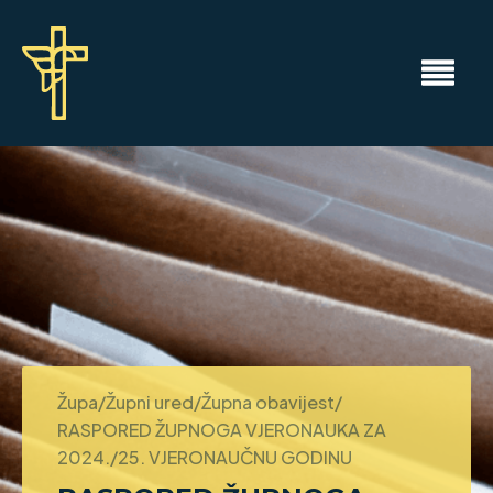
Župa/Župni ured/Župna obavijest/
RASPORED ŽUPNOGA VJERONAUKA ZA
2024./25. VJERONAUČNU GODINU