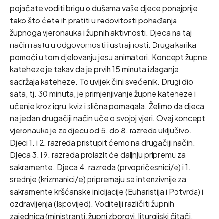
pojačate voditi brigu o dušama vaše djece ponajprije
tako što ćete ih pratiti u redovitosti pohađanja
župnoga vjeronauka i župnih aktivnosti. Djeca na taj
način rastu u odgovornosti i ustrajnosti. Druga karika
pomoći u tom djelovanju jesu animatori. Koncept župne
kateheze je takav da je prvih 15 minuta izlaganje
sadržaja kateheze. To uvijek čini svećenik. Drugi dio
sata, tj. 30 minuta, je primjenjivanje župne kateheze i
učenje kroz igru, kviz i slična pomagala. Želimo da djeca
na jedan drugačiji način uče o svojoj vjeri. Ovaj koncept
vjeronauka je za djecu od 5. do 8. razreda uključivo.
Djeci 1. i 2. razreda pristupit ćemo na drugačiji način.
Djeca 3. i 9. razreda prolazit će daljnju pripremu za
sakramente. Djeca 4. razreda (prvopričesnici/e) i 1.
srednje (krizmanici/e) pripremaju se intenzivnije za
sakramente kršćanske inicijacije (Euharistija i Potvrda) i
ozdravljenja (Ispovijed). Voditelji različiti župnih
zajednica (ministranti, župni zborovi, liturgijski čitači,