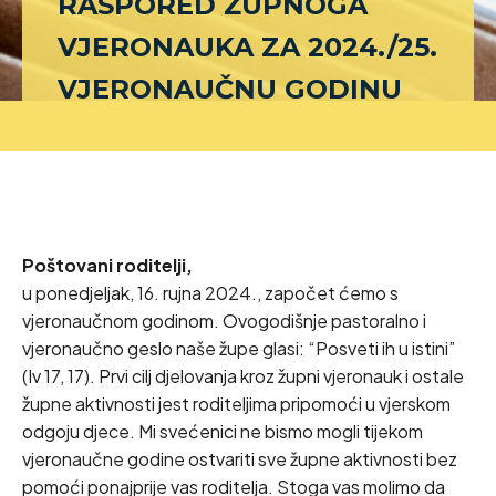
RASPORED ŽUPNOGA
VJERONAUKA ZA 2024./25.
VJERONAUČNU GODINU
Poštovani roditelji,
u ponedjeljak, 16. rujna 2024., započet ćemo s
vjeronaučnom godinom. Ovogodišnje pastoralno i
vjeronaučno geslo naše župe glasi: “Posveti ih u istini”
(Iv 17, 17). Prvi cilj djelovanja kroz župni vjeronauk i ostale
župne aktivnosti jest roditeljima pripomoći u vjerskom
odgoju djece. Mi svećenici ne bismo mogli tijekom
vjeronaučne godine ostvariti sve župne aktivnosti bez
pomoći ponajprije vas roditelja. Stoga vas molimo da