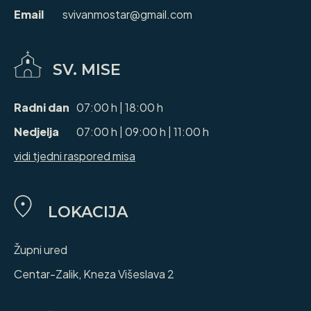
Email
svivanmostar@gmail.com
SV. MISE
Radni dan
07:00 h | 18:00 h
Nedjelja
07:00 h | 09:00 h | 11:00 h
vidi tjedni raspored misa
LOKACIJA
Župni ured
Centar-Zalik, Kneza Višeslava 2