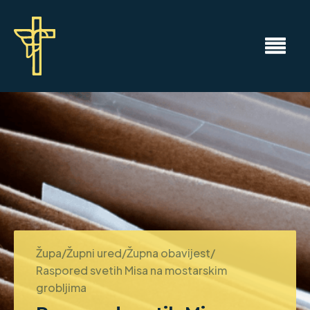
Župa/Župni ured/Župna obavijest/
Raspored svetih Misa na mostarskim
grobljima