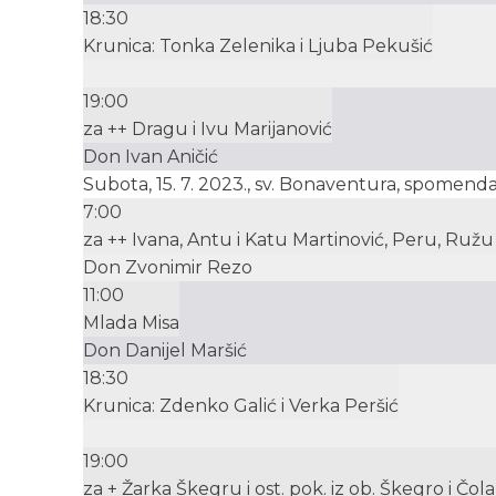
18:30
Krunica: Tonka Zelenika i Ljuba Pekušić
19:00
za ++ Dragu i Ivu Marijanović
Don Ivan Aničić
Subota, 15. 7. 2023., sv. Bonaventura, spomend
7:00
za ++ Ivana, Antu i Katu Martinović, Peru, Ružu i
Don Zvonimir Rezo
11:00
Mlada Misa
Don Danijel Maršić
18:30
Krunica: Zdenko Galić i Verka Peršić
19:00
za + Žarka Škegru i ost. pok. iz ob. Škegro i Čol