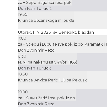
za + Stipu Bagarića i ost. pok.
Don Ivan Turudić
19:30
Krunica Božanskoga milosrđa
Utorak, 11. 7. 2023., sv. Benedikt, blagdan
7:00
za + Stjepu i Lucu te sve pok. iz ob. Karamatić 
Don Zvonimir Rezo
8:30
N. N. na nakanu (str. 47/br. 1185)
Don Ivan Turudić
18.30
Krunica: Ankica Perić i Ljuba Pekušić
19:00
za + Slavu Žarić i ost. pok. iz ob.
Don Zvonimir Rezo