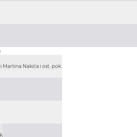
a
 Martina Nakića i ost. pok.
ak