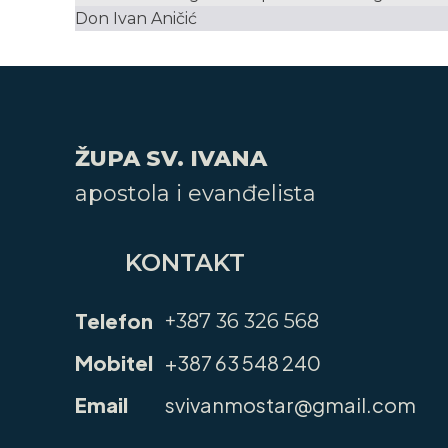
Don Ivan Aničić
ŽUPA SV. IVANA
apostola i evanđelista
KONTAKT
Telefon
+387 36 326 568
Mobitel
+387 63 548 240
Email
svivanmostar@gmail.com