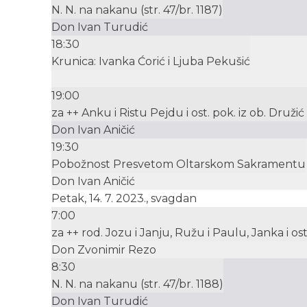
N. N. na nakanu (str. 47/br. 1187)
Don Ivan Turudić
18:30
Krunica: Ivanka Ćorić i Ljuba Pekušić
19:00
za ++ Anku i Ristu Pejdu i ost. pok. iz ob. Druž
Don Ivan Aničić
19:30
Pobožnost Presvetom Oltarskom Sakramentu
Don Ivan Aničić
Petak, 14. 7. 2023., svagdan
7:00
za ++ rod. Jozu i Janju, Ružu i Paulu, Janka i os
Don Zvonimir Rezo
8:30
N. N. na nakanu (str. 47/br. 1188)
Don Ivan Turudić