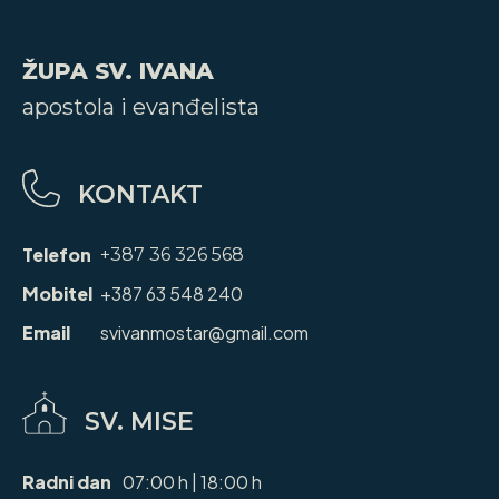
ŽUPA SV. IVANA
apostola i evanđelista
KONTAKT
Telefon
+387 36 326 568
Mobitel
+387 63 548 240
Email
svivanmostar@gmail.com
SV. MISE
Radni dan
07:00 h | 18:00 h