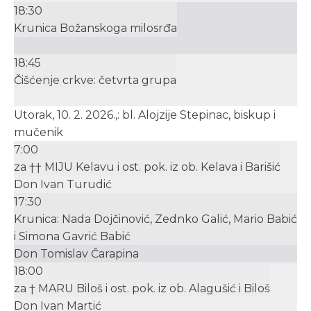
18:30
Krunica Božanskoga milosrđa
18:45
Čišćenje crkve: četvrta grupa
Utorak, 10. 2. 2026.,: bl. Alojzije Stepinac, biskup i
mučenik
7:00
za †† MIJU Kelavu i ost. pok. iz ob. Kelava i Barišić
Don Ivan Turudić
17:30
Krunica: Nada Dojčinović, Zednko Galić, Mario Babić
i Simona Gavrić Babić
Don Tomislav Čarapina
18:00
za † MARU Biloš i ost. pok. iz ob. Alagušić i Biloš
Don Ivan Martić