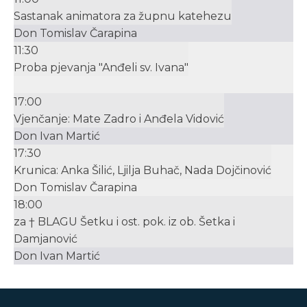
Sastanak animatora za župnu katehezu
Don Tomislav Čarapina
11:30
Proba pjevanja "Anđeli sv. Ivana"
17:00
Vjenčanje: Mate Zadro i Anđela Vidović
Don Ivan Martić
17:30
Krunica: Anka Šilić, Ljilja Buhač, Nada Dojčinović
Don Tomislav Čarapina
18:00
za † BLAGU Šetku i ost. pok. iz ob. Šetka i
Damjanović
Don Ivan Martić