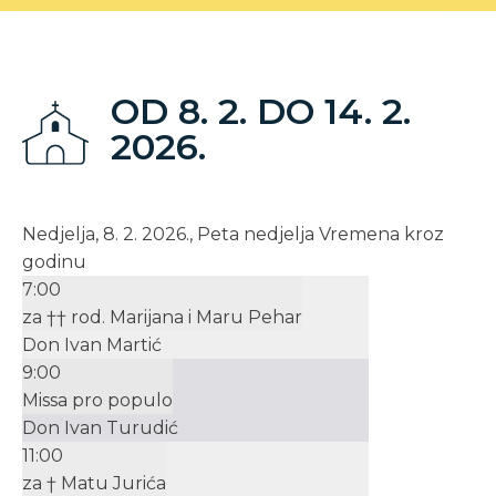
OD 8. 2. DO 14. 2.
2026.
Nedjelja, 8. 2. 2026., Peta nedjelja Vremena kroz
godinu
7:00
za †† rod. Marijana i Maru Pehar
Don Ivan Martić
9:00
Missa pro populo
Don Ivan Turudić
11:00
za † Matu Jurića