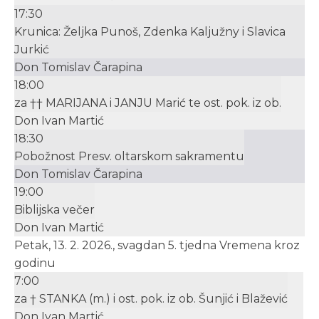
17:30
Krunica: Željka Punoš, Zdenka Kaljužny i Slavica
Jurkić
Don Tomislav Čarapina
18:00
za †† MARIJANA i JANJU Marić te ost. pok. iz ob.
Don Ivan Martić
18:30
Pobožnost Presv. oltarskom sakramentu
Don Tomislav Čarapina
19:00
Biblijska večer
Don Ivan Martić
Petak, 13. 2. 2026., svagdan 5. tjedna Vremena kroz
godinu
7:00
za † STANKA (m.) i ost. pok. iz ob. Šunjić i Blažević
Don Ivan Martić