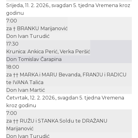
Srijeda, 11. 2. 2026., svagdan 5. tjedna Vremena kroz
godinu
7:00
za † BRANKU Marijanović
Don Ivan Turudić
17:30
Krunica: Ankica Perić, Verka Peršić
Don Tomislav Čarapina
18:00
za †† MARKA i MARU Bevanda, FRANJU i RADICU
te IVANA Talića
Don Ivan Martić
Četvrtak, 12. 2. 2026., svagdan 5. tjedna Vremena
kroz godinu
7:00
za †† RUŽU i STANKA Soldu te DRAŽANU
Marijanović
Don Ivan Turudić