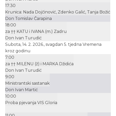
17:30
Krunica: Nada Dojčinović, Zdenko Galić, Tanja Božić
Don Tomislav Čarapina
18:00
za †† KATU i IVANA (m.) Zadru
Don Ivan Turudić
Subota, 14. 2. 2026., svagdan 5. tjedna Vremena
kroz godinu
7:00
za †† MILENU (ž) i MARKA Džidića
Don Ivan Turudić
9:00
Ministrantski sastanak
Don Ivan Martić
10:00
Proba pjevanja VIS Gloria
11:00