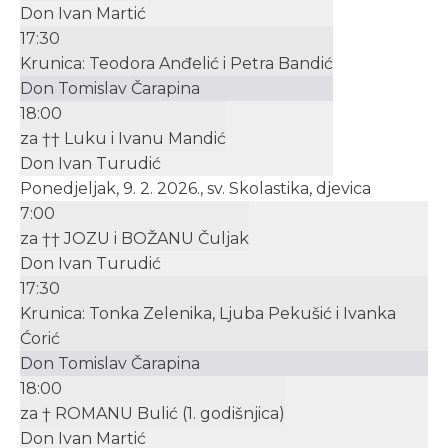
Don Ivan Martić
17:30
Krunica: Teodora Anđelić i Petra Bandić
Don Tomislav Čarapina
18:00
za †† Luku i Ivanu Mandić
Don Ivan Turudić
Ponedjeljak, 9. 2. 2026., sv. Skolastika, djevica
7:00
za †† JOZU i BOŽANU Čuljak
Don Ivan Turudić
17:30
Krunica: Tonka Zelenika, Ljuba Pekušić i Ivanka
Ćorić
Don Tomislav Čarapina
18:00
za † ROMANU Bulić (1. godišnjica)
Don Ivan Martić