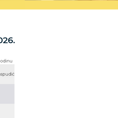
026.
 godinu
Raspudić