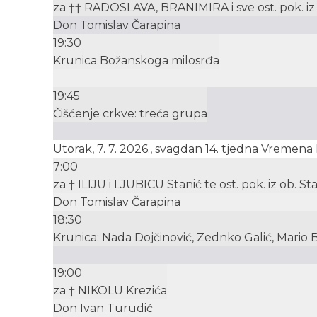
za †† RADOSLAVA, BRANIMIRA i sve ost. pok. iz
Don Tomislav Čarapina
19:30
Krunica Božanskoga milosrđa
19:45
Čišćenje crkve: treća grupa
Utorak, 7. 7. 2026., svagdan 14. tjedna Vremen
7:00
za † ILIJU i LJUBICU Stanić te ost. pok. iz ob. Sta
Don Tomislav Čarapina
18:30
Krunica: Nada Dojčinović, Zednko Galić, Mario 
19:00
za † NIKOLU Krezića
Don Ivan Turudić