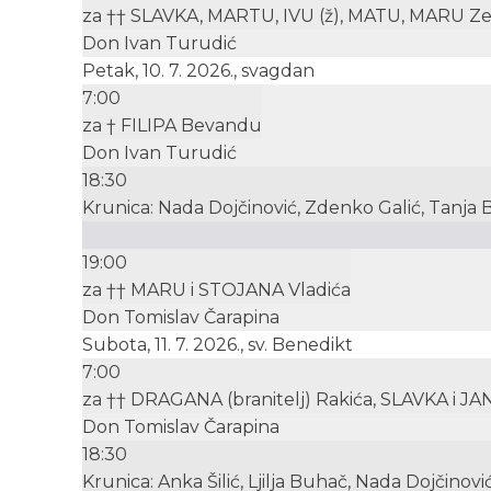
za †† SLAVKA, MARTU, IVU (ž), MATU, MARU Ze
Don Ivan Turudić
Petak, 10. 7. 2026., svagdan
7:00
za † FILIPA Bevandu
Don Ivan Turudić
18:30
Krunica: Nada Dojčinović, Zdenko Galić, Tanja 
19:00
za †† MARU i STOJANA Vladića
Don Tomislav Čarapina
Subota, 11. 7. 2026., sv. Benedikt
7:00
za †† DRAGANA (branitelj) Rakića, SLAVKA i J
Don Tomislav Čarapina
18:30
Krunica: Anka Šilić, Ljilja Buhač, Nada Dojčinovi