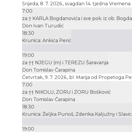
Srijeda, 8. 7. 2026., svagdan 14. tjedna Vremen
7:00
za † KARLA Bogdanovića i sve pok. iz ob. Bogda
Don Ivan Turudić
18:30
Krunica: Ankica Perić
19:00
za †† NJEGU (m) i TEREZU Šaravanja
Don Tomislav Čarapina
Četvrtak, 9. 7. 2026., bl. Marija od Propetoga P
7:00
za †† NIKOLU, ZORU i ZORU Bošković
Don Tomislav Čarapina
18:30
Krunica: Željka Punoš, Zdenka Kaljužny i Slavic
19:00