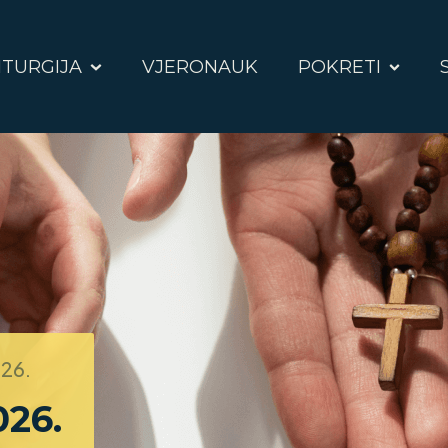
ITURGIJA
VJERONAUK
POKRETI
026.
026.