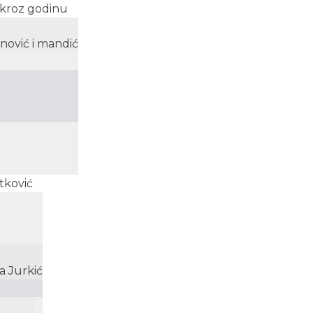
a kroz godinu
nović i mandić
etković
a Jurkić