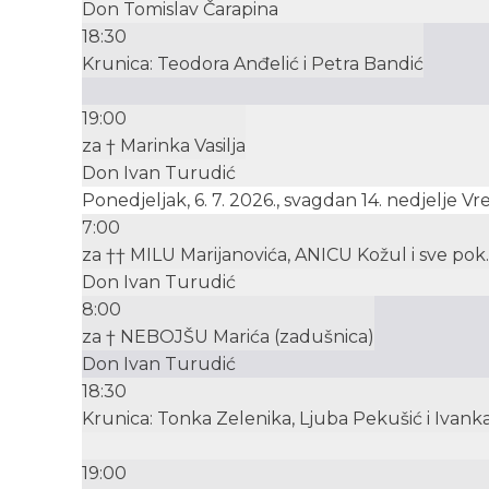
Don Tomislav Čarapina
18:30
Krunica: Teodora Anđelić i Petra Bandić
19:00
za † Marinka Vasilja
Don Ivan Turudić
Ponedjeljak, 6. 7. 2026., svagdan 14. nedjelje 
7:00
za †† MILU Marijanovića, ANICU Kožul i sve pok. 
Don Ivan Turudić
8:00
za † NEBOJŠU Marića (zadušnica)
Don Ivan Turudić
18:30
Krunica: Tonka Zelenika, Ljuba Pekušić i Ivanka
19:00