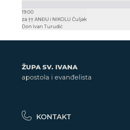
19:00
za †† ANĐU i NIKOLU Čuljak
Don Ivan Turudić
ŽUPA SV. IVANA
apostola i evanđelista
KONTAKT