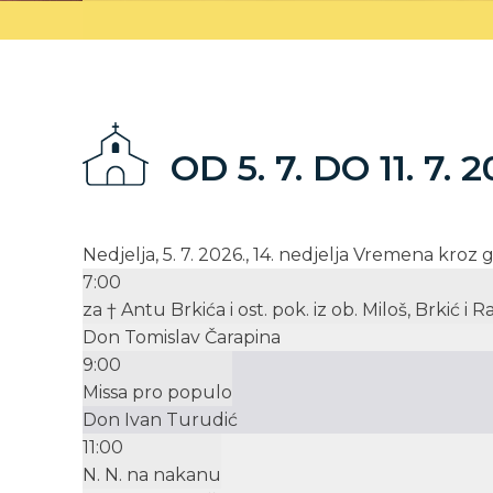
OD 5. 7. DO 11. 7. 2
Nedjelja, 5. 7. 2026., 14. nedjelja Vremena kroz
7:00
za † Antu Brkića i ost. pok. iz ob. Miloš, Brkić i 
Don Tomislav Čarapina
9:00
Missa pro populo
Don Ivan Turudić
11:00
N. N. na nakanu