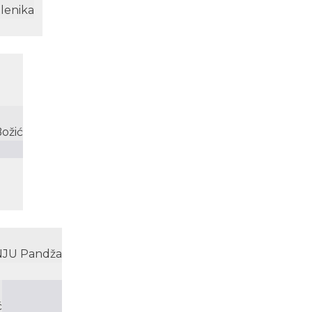
lenika
Božić
ANJU Pandža
ć