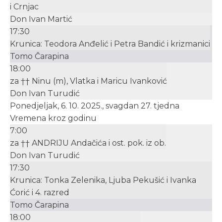
i Crnjac
Don Ivan Martić
17:30
Krunica: Teodora Anđelić i Petra Bandić i krizmanici
Tomo Čarapina
18:00
za †† Ninu (m), Vlatka i Maricu Ivanković
Don Ivan Turudić
Ponedjeljak, 6. 10. 2025., svagdan 27. tjedna
Vremena kroz godinu
7:00
za †† ANDRIJU Andačića i ost. pok. iz ob.
Don Ivan Turudić
17:30
Krunica: Tonka Zelenika, Ljuba Pekušić i Ivanka
Ćorić i 4. razred
Tomo Čarapina
18:00