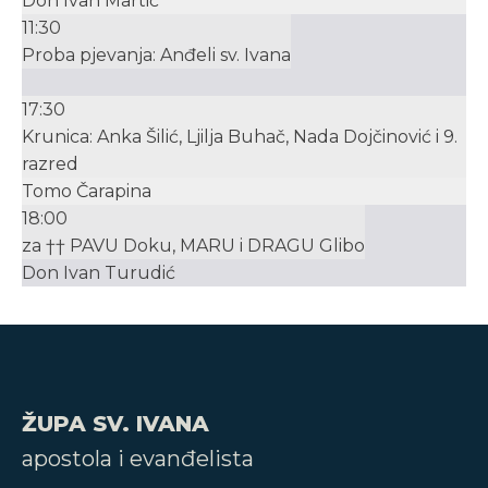
Don Ivan Martić
11:30
Proba pjevanja: Anđeli sv. Ivana
17:30
Krunica: Anka Šilić, Ljilja Buhač, Nada Dojčinović i 9.
razred
Tomo Čarapina
18:00
za †† PAVU Doku, MARU i DRAGU Glibo
Don Ivan Turudić
ŽUPA SV. IVANA
apostola i evanđelista