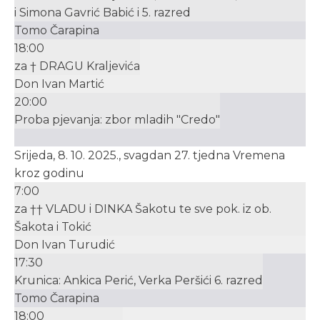
i Simona Gavrić Babić i 5. razred
Tomo Čarapina
18:00
za † DRAGU Kraljevića
Don Ivan Martić
20:00
Proba pjevanja: zbor mladih "Credo"
Srijeda, 8. 10. 2025., svagdan 27. tjedna Vremena
kroz godinu
7:00
za †† VLADU i DINKA Šakotu te sve pok. iz ob.
Šakota i Tokić
Don Ivan Turudić
17:30
Krunica: Ankica Perić, Verka Peršići 6. razred
Tomo Čarapina
18:00