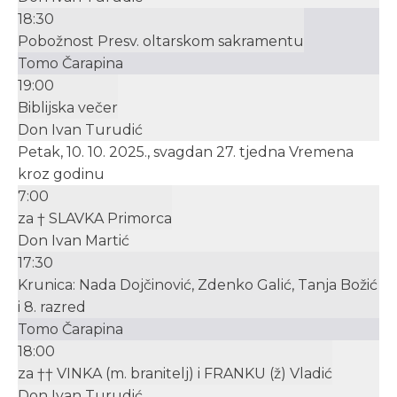
18:30
Pobožnost Presv. oltarskom sakramentu
Tomo Čarapina
19:00
Biblijska večer
Don Ivan Turudić
Petak, 10. 10. 2025., svagdan 27. tjedna Vremena
kroz godinu
7:00
za † SLAVKA Primorca
Don Ivan Martić
17:30
Krunica: Nada Dojčinović, Zdenko Galić, Tanja Božić
i 8. razred
Tomo Čarapina
18:00
za †† VINKA (m. branitelj) i FRANKU (ž) Vladić
Don Ivan Turudić