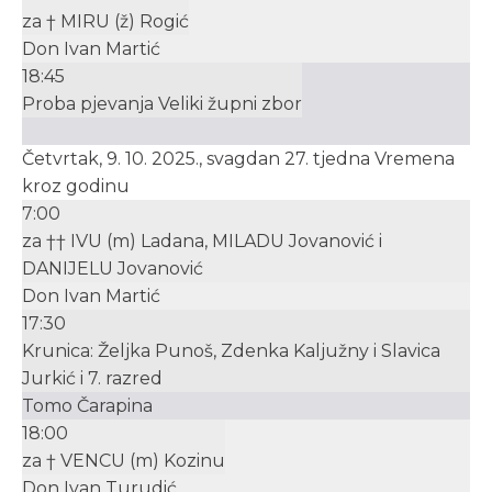
za † MIRU (ž) Rogić
Don Ivan Martić
18:45
Proba pjevanja Veliki župni zbor
Četvrtak, 9. 10. 2025., svagdan 27. tjedna Vremena
kroz godinu
7:00
za †† IVU (m) Ladana, MILADU Jovanović i
DANIJELU Jovanović
Don Ivan Martić
17:30
Krunica: Željka Punoš, Zdenka Kaljužny i Slavica
Jurkić i 7. razred
Tomo Čarapina
18:00
za † VENCU (m) Kozinu
Don Ivan Turudić