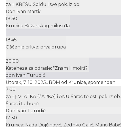
za † KREŠU Soldu i sve pok. iz ob.
Don Ivan Martić
18:30
Krunica Božanskog milosrđa
18:45
Čišćenje crkve: prva grupa
20:00
Kateheza za odrasle: "Znam li moliti?"
don Ivan Turudić
Utorak, 7. 10. 2025., BDM od Krunice, spomendan
7:00
za †† VLATKA (ŽARKA) i ANU Šarac te ost. pok. iz ob.
Šarac i Luburić
Don Ivan Turudić
17:30
Krunica: Nada Dojčinović, Zednko Galić, Mario Babić