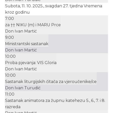
Subota, 11. 10. 2025., svagdan 27. tjedna Vremena
kroz godinu
7:00
za †† NIKU (m) i MARU Prce
Don Ivan Martić
9:00
Ministrantski sastanak
Don Ivan Martić
10:00
Proba pjevanja: VIS Gloria
Don Ivan Martić
10:00
Sastanak liturgijskih čitača za vjeroučenike/ce
Don Ivan Turudić
11:00
Sastanak animatora za župnu katehezu 5., 6., 7. i 8.
razreda