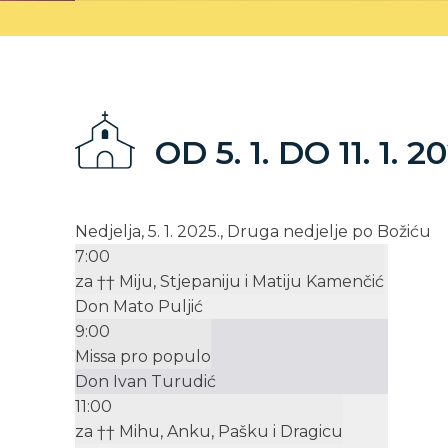
OD 5. 1. DO 11. 1. 2
Nedjelja, 5. 1. 2025., Druga nedjelje po Božiću
7:00
za †† Miju, Stjepaniju i Matiju Kamenčić
Don Mato Puljić
9:00
Missa pro populo
Don Ivan Turudić
11:00
za †† Mihu, Anku, Pašku i Dragicu