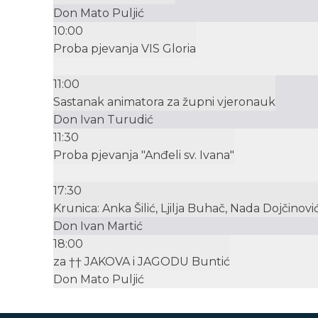
Don Mato Puljić
10:00
Proba pjevanja VIS Gloria
11:00
Sastanak animatora za župni vjeronauk
Don Ivan Turudić
11:30
Proba pjevanja "Anđeli sv. Ivana"
17:30
Krunica: Anka Šilić, Ljilja Buhač, Nada Dojčinovi
Don Ivan Martić
18:00
za †† JAKOVA i JAGODU Buntić
Don Mato Puljić