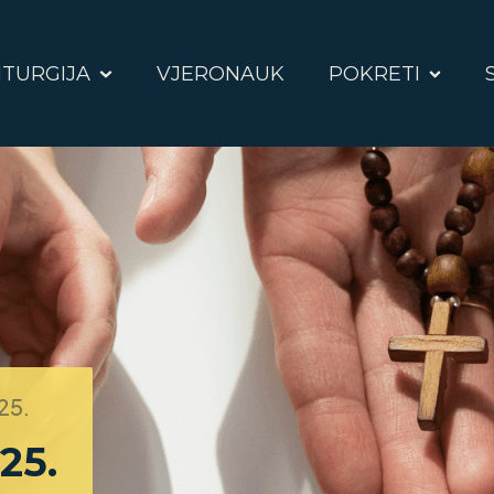
ITURGIJA
VJERONAUK
POKRETI
025.
025.