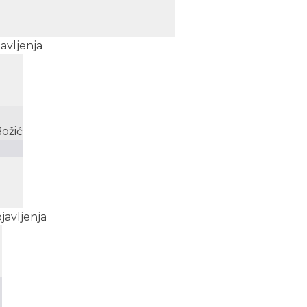
avljenja
Božić
javljenja