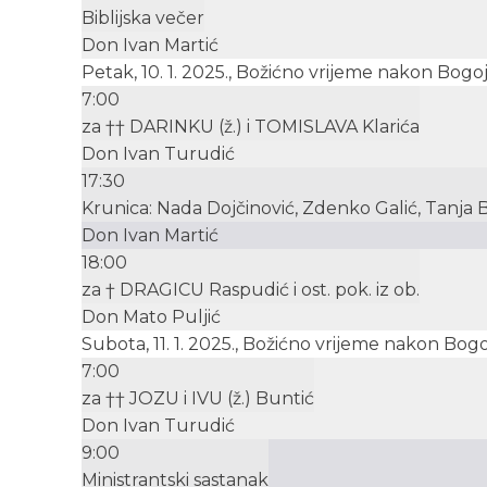
Biblijska večer
Don Ivan Martić
Petak, 10. 1. 2025., Božićno vrijeme nakon Bogoj
7:00
za †† DARINKU (ž.) i TOMISLAVA Klarića
Don Ivan Turudić
17:30
Krunica: Nada Dojčinović, Zdenko Galić, Tanja 
Don Ivan Martić
18:00
za † DRAGICU Raspudić i ost. pok. iz ob.
Don Mato Puljić
Subota, 11. 1. 2025., Božićno vrijeme nakon Bogo
7:00
za †† JOZU i IVU (ž.) Buntić
Don Ivan Turudić
9:00
Ministrantski sastanak