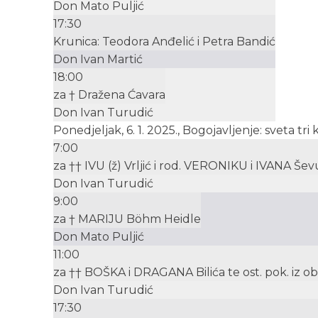
Don Mato Puljić
17:30
Krunica: Teodora Anđelić i Petra Bandić
Don Ivan Martić
18:00
za † Dražena Ćavara
Don Ivan Turudić
Ponedjeljak, 6. 1. 2025., Bogojavljenje: sveta tri k
7:00
za †† IVU (ž) Vrljić i rod. VERONIKU i IVANA Ševu
Don Ivan Turudić
9:00
za † MARIJU Böhm Heidle
Don Mato Puljić
11:00
za †† BOŠKA i DRAGANA Bilića te ost. pok. iz ob.
Don Ivan Turudić
17:30