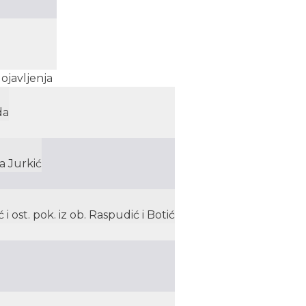
ojavljenja
da
a Jurkić
 ost. pok. iz ob. Raspudić i Botić