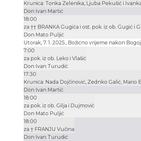
Krunica: Tonka Zelenika, Ljuba Pekušić i Ivanka
Don Ivan Martić
18:00
za †† BRANKA Gugića i ost. pok. iz ob. Gugić i G
Don Mato Puljić
Utorak, 7. 1. 2025., Božićno vrijeme nakon Bogoj
7:00
za pok. iz ob. Leko i Vlašić
Don Ivan Turudić
17:30
Krunica: Nada Dojčinović, Zednko Galić, Mario 
Don Ivan Martić
18:00
za pok. iz ob. Gilja i Dujmović
Don Mato Puljić
18:00
za † FRANJU Vučina
Don Ivan Turudić