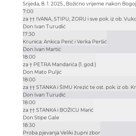
Srijeda, 8. 1. 2025., Božićno vrijeme nakon Bogo
7:00
za †† IVANA, STIPU, ZORU i sve pok. iz ob. Vuk
Don Ivan Turudić
17:30
Krunica: Ankica Perić i Verka Peršić
Don Ivan Martić
18:00
za † PETRA Mandarića (1. god.)
Don Mato Puljić
18:00
za †† STANKA i ŠIMU Krezić te ost. pok. iz ob. Kr
Don Ivan Turudić
18:00
za †† STANKA i BOŽICU Marić
Don Stipe Gale
18:30
Proba pjevanja Veliki župni zbor