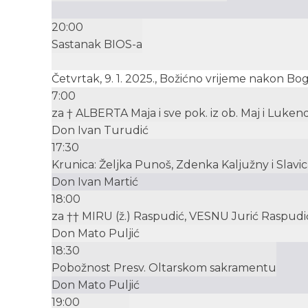
20:00
Sastanak BIOS-a
Četvrtak, 9. 1. 2025., Božićno vrijeme nakon Bog
7:00
za † ALBERTA Maja i sve pok. iz ob. Maj i Luken
Don Ivan Turudić
17:30
Krunica: Željka Punoš, Zdenka Kaljužny i Slavic
Don Ivan Martić
18:00
za †† MIRU (ž.) Raspudić, VESNU Jurić Raspudić i
Don Mato Puljić
18:30
Pobožnost Presv. Oltarskom sakramentu
Don Mato Puljić
19:00