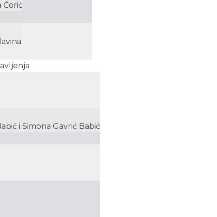
 Ćorić
lavina
avljenja
Babić i Simona Gavrić Babić