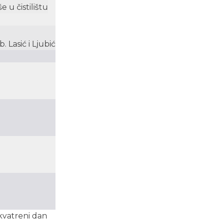
 u čistilištu
 Lasić i Ljubić
 kvatreni dan