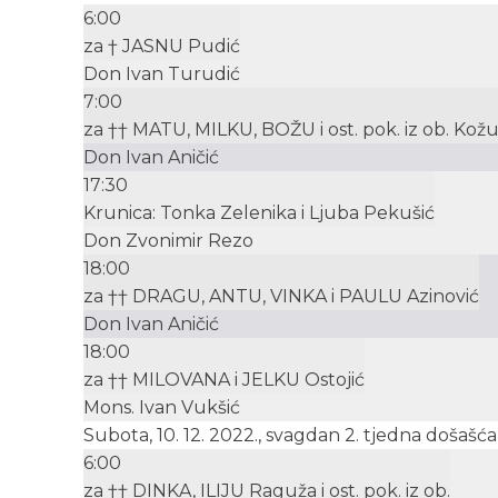
6:00
za † JASNU Pudić
Don Ivan Turudić
7:00
za †† MATU, MILKU, BOŽU i ost. pok. iz ob. Kožu
Don Ivan Aničić
17:30
Krunica: Tonka Zelenika i Ljuba Pekušić
Don Zvonimir Rezo
18:00
za †† DRAGU, ANTU, VINKA i PAULU Azinović
Don Ivan Aničić
18:00
za †† MILOVANA i JELKU Ostojić
Mons. Ivan Vukšić
Subota, 10. 12. 2022., svagdan 2. tjedna došašća
6:00
za †† DINKA, ILIJU Raguža i ost. pok. iz ob.