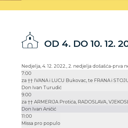
OD 4. DO 10. 12. 2
Nedjelja, 4. 12. 2022., 2. nedjelja došašća-prva
7:00
za †† IVANA i LUCU Bukovac, te FRANA i STOJ
Don Ivan Turudić
9:00
za †† ARMERIJA Protića, RADOSLAVA, VJEKOS
Don Ivan Aničić
11:00
Missa pro populo