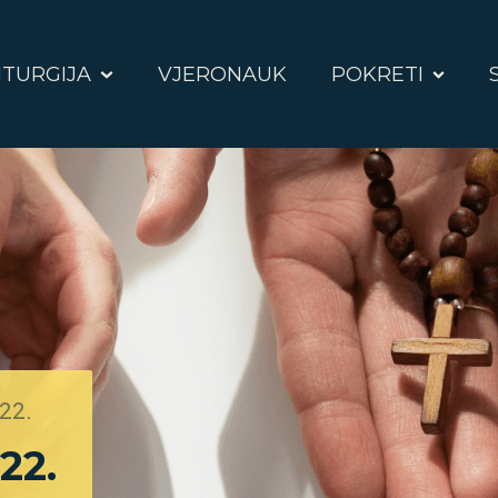
ITURGIJA
VJERONAUK
POKRETI
022.
22.