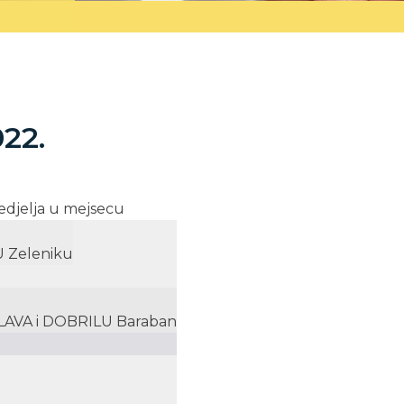
022.
 nedjelja u mejsecu
U Zeleniku
LAVA i DOBRILU Baraban