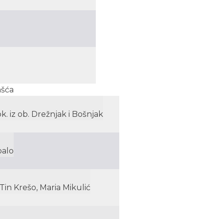
ašća
k. iz ob. Drežnjak i Bošnjak
balo
Tin Krešo, Maria Mikulić