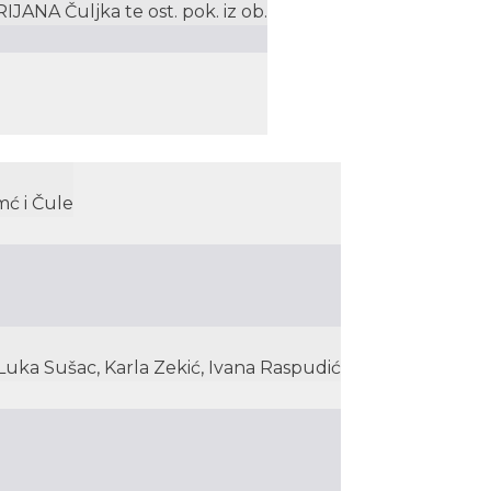
JANA Čuljka te ost. pok. iz ob.
mć i Čule
, Luka Sušac, Karla Zekić, Ivana Raspudić