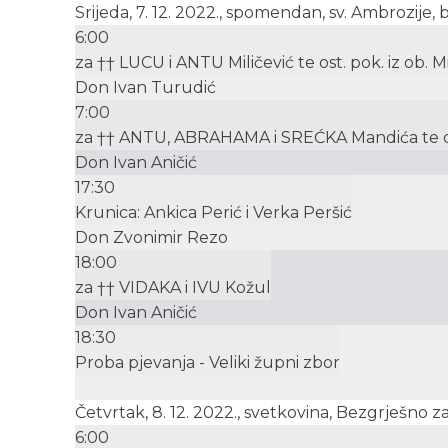
Srijeda, 7. 12. 2022., spomendan, sv. Ambrozije, b
6:00
za †† LUCU i ANTU Miličević te ost. pok. iz ob. Mi
Don Ivan Turudić
7:00
za †† ANTU, ABRAHAMA i SREĆKA Mandića te ost
Don Ivan Aničić
17:30
Krunica: Ankica Perić i Verka Peršić
Don Zvonimir Rezo
18:00
za †† VIDAKA i IVU Kožul
Don Ivan Aničić
18:30
Proba pjevanja - Veliki župni zbor
Četvrtak, 8. 12. 2022., svetkovina, Bezgrješno 
6:00