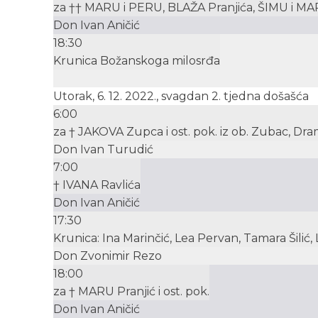
za †† MARU i PERU, BLAŽA Pranjića, ŠIMU i MARI
Don Ivan Aničić
18:30
Krunica Božanskoga milosrđa
Utorak, 6. 12. 2022., svagdan 2. tjedna došašća
6:00
za † JAKOVA Zupca i ost. pok. iz ob. Zubac, Dra
Don Ivan Turudić
7:00
† IVANA Ravlića
Don Ivan Aničić
17:30
Krunica: Ina Marinčić, Lea Pervan, Tamara Šilić
Don Zvonimir Rezo
18:00
za † MARU Pranjić i ost. pok.
Don Ivan Aničić