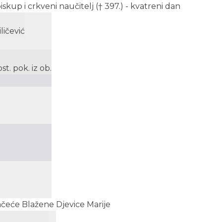
iskup i crkveni naučitelj († 397.) - kvatreni dan
ličević
. pok. iz ob.
začeće Blažene Djevice Marije