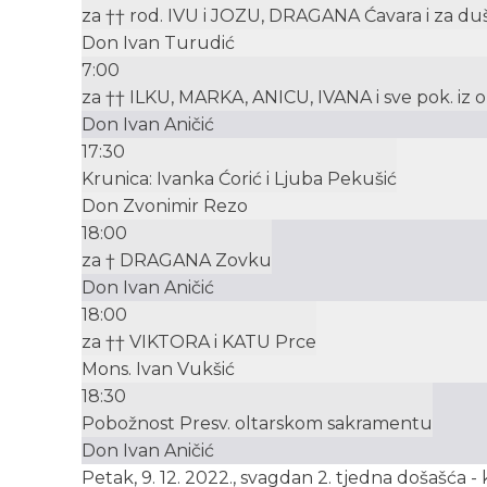
za †† rod. IVU i JOZU, DRAGANA Ćavara i za duše
Don Ivan Turudić
7:00
za †† ILKU, MARKA, ANICU, IVANA i sve pok. iz ob.
Don Ivan Aničić
17:30
Krunica: Ivanka Ćorić i Ljuba Pekušić
Don Zvonimir Rezo
18:00
za † DRAGANA Zovku
Don Ivan Aničić
18:00
za †† VIKTORA i KATU Prce
Mons. Ivan Vukšić
18:30
Pobožnost Presv. oltarskom sakramentu
Don Ivan Aničić
Petak, 9. 12. 2022., svagdan 2. tjedna došašća -