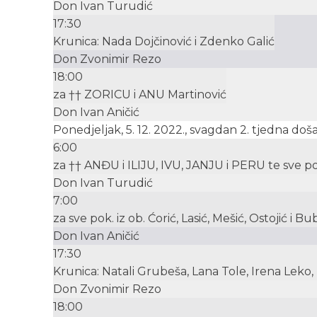
Don Ivan Turudić
17:30
Krunica: Nada Dojčinović i Zdenko Galić
Don Zvonimir Rezo
18:00
za †† ZORICU i ANU Martinović
Don Ivan Aničić
Ponedjeljak, 5. 12. 2022., svagdan 2. tjedna doš
6:00
za †† ANĐU i ILIJU, IVU, JANJU i PERU te sve po
Don Ivan Turudić
7:00
za sve pok. iz ob. Ćorić, Lasić, Mešić, Ostojić i Bu
Don Ivan Aničić
17:30
Krunica: Natali Grubeša, Lana Tole, Irena Leko, 
Don Zvonimir Rezo
18:00