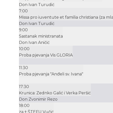
Don Ivan Turudić
7:00
Missa pro iuventute et familia christiana (za mla
Don Ivan Turudić
9:00
Sastanak ministranata
Don Ivan Aničić
10:00
Proba pjevanja Vis GLORIA
11:30
Proba pjevanja "Anđeli sv. Ivana"
17:30
Krunica: Zednko Galić i Verka Peršić
Don Zvonimir Rezo
18:00
za † ŠTEFU Vučić