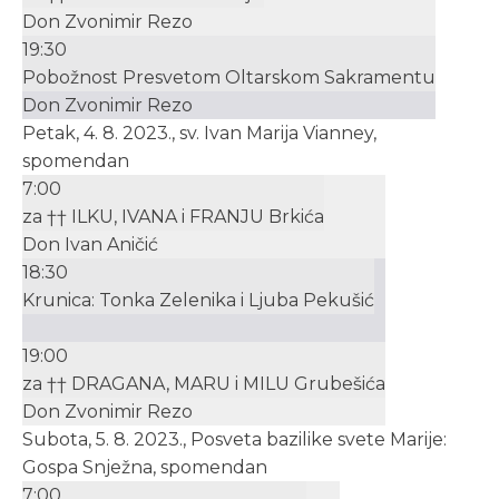
Don Zvonimir Rezo
19:30
Pobožnost Presvetom Oltarskom Sakramentu
Don Zvonimir Rezo
Petak, 4. 8. 2023., sv. Ivan Marija Vianney,
spomendan
7:00
za †† ILKU, IVANA i FRANJU Brkića
Don Ivan Aničić
18:30
Krunica: Tonka Zelenika i Ljuba Pekušić
19:00
za †† DRAGANA, MARU i MILU Grubešića
Don Zvonimir Rezo
Subota, 5. 8. 2023., Posveta bazilike svete Marije:
Gospa Snježna, spomendan
7:00