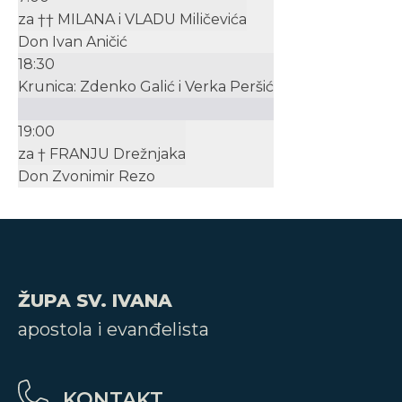
za †† MILANA i VLADU Miličevića
Don Ivan Aničić
18:30
Krunica: Zdenko Galić i Verka Peršić
19:00
za † FRANJU Drežnjaka
Don Zvonimir Rezo
ŽUPA SV. IVANA
apostola i evanđelista
KONTAKT