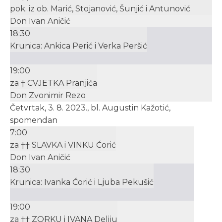
pok. iz ob. Marić, Stojanović, Šunjić i Antunović
Don Ivan Aničić
18:30
Krunica: Ankica Perić i Verka Peršić
19:00
za † CVJETKA Pranjića
Don Zvonimir Rezo
Četvrtak, 3. 8. 2023., bl. Augustin Kažotić,
spomendan
7:00
za †† SLAVKA i VINKU Ćorić
Don Ivan Aničić
18:30
Krunica: Ivanka Ćorić i Ljuba Pekušić
19:00
za †† ZORKU i IVANA Deliju