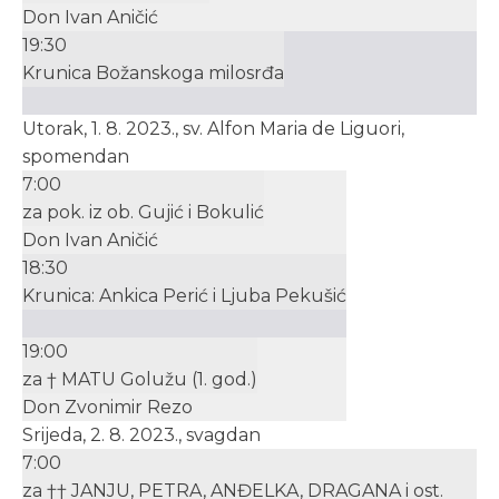
Don Ivan Aničić
19:30
Krunica Božanskoga milosrđa
Utorak, 1. 8. 2023., sv. Alfon Maria de Liguori,
spomendan
7:00
za pok. iz ob. Gujić i Bokulić
Don Ivan Aničić
18:30
Krunica: Ankica Perić i Ljuba Pekušić
19:00
za † MATU Golužu (1. god.)
Don Zvonimir Rezo
Srijeda, 2. 8. 2023., svagdan
7:00
za †† JANJU, PETRA, ANĐELKA, DRAGANA i ost.