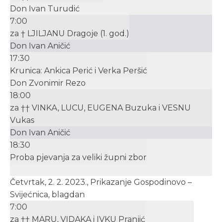
Don Ivan Turudić
7:00
za † LJILJANU Dragoje (1. god.)
Don Ivan Aničić
17:30
Krunica: Ankica Perić i Verka Peršić
Don Zvonimir Rezo
18:00
za †† VINKA, LUCU, EUGENA Buzuka i VESNU
Vukas
Don Ivan Aničić
18:30
Proba pjevanja za veliki župni zbor
Četvrtak, 2. 2. 2023., Prikazanje Gospodinovo –
Svijećnica, blagdan
7:00
za †† MARU, VIDAKA i IVKU Pranjić