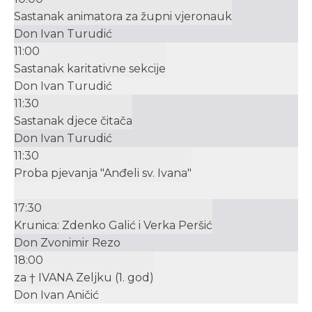
Sastanak animatora za župni vjeronauk
Don Ivan Turudić
11:00
Sastanak karitativne sekcije
Don Ivan Turudić
11:30
Sastanak djece čitača
Don Ivan Turudić
11:30
Proba pjevanja "Anđeli sv. Ivana"
17:30
Krunica: Zdenko Galić i Verka Peršić
Don Zvonimir Rezo
18:00
za † IVANA Zeljku (1. god)
Don Ivan Aničić