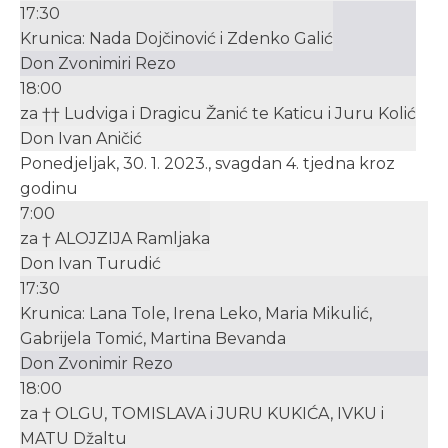
17:30
Krunica: Nada Dojčinović i Zdenko Galić
Don Zvonimiri Rezo
18:00
za †† Ludviga i Dragicu Žanić te Katicu i Juru Kolić
Don Ivan Aničić
Ponedjeljak, 30. 1. 2023., svagdan 4. tjedna kroz
godinu
7:00
za † ALOJZIJA Ramljaka
Don Ivan Turudić
17:30
Krunica: Lana Tole, Irena Leko, Maria Mikulić,
Gabrijela Tomić, Martina Bevanda
Don Zvonimir Rezo
18:00
za † OLGU, TOMISLAVA i JURU KUKIĆA, IVKU i
MATU Džaltu