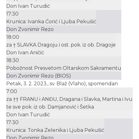
Don Ivan Turudić
17:30
Krunica: Ivanka Ćorić i Ljuba Pekušić
Don Zvonimir Rezo
18:00
za † SLAVKA Dragoju i ost. pok. iz ob. Dragoje
Don Ivan Aničić
18:30
Pobožnost Presvetom Oltarskom Sakramentu
Don Zvonimir Rezo (BIOS)
Petak, 3. 2. 2023., sv. Blaž (Vlaho), spomendan
7:00
za †† FRANU i ANĐU, Dragana i Slavka, Martina i Ivu
te sve pok. iz ob. Damjanović i Šetka
Don Ivan Turudić
17:30
Krunica: Tonka Zelenika i Ljuba Pekušić
Don Zvonimir Rezo