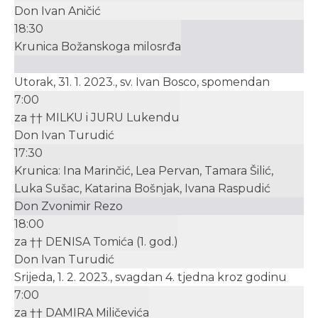
Don Ivan Aničić
18:30
Krunica Božanskoga milosrđa
Utorak, 31. 1. 2023., sv. Ivan Bosco, spomendan
7:00
za †† MILKU i JURU Lukendu
Don Ivan Turudić
17:30
Krunica: Ina Marinčić, Lea Pervan, Tamara Šilić,
Luka Sušac, Katarina Bošnjak, Ivana Raspudić
Don Zvonimir Rezo
18:00
za †† DENISA Tomića (1. god.)
Don Ivan Turudić
Srijeda, 1. 2. 2023., svagdan 4. tjedna kroz godinu
7:00
za †† DAMIRA Miličevića