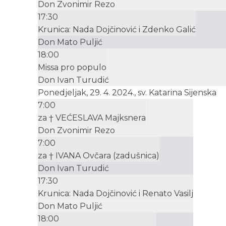
Don Zvonimir Rezo
17:30
Krunica: Nada Dojčinović i Zdenko Galić
Don Mato Puljić
18:00
Missa pro populo
Don Ivan Turudić
Ponedjeljak, 29. 4. 2024., sv. Katarina Sijenska
7:00
za † VEĆESLAVA Majksnera
Don Zvonimir Rezo
7:00
za † IVANA Ovčara (zadušnica)
Don Ivan Turudić
17:30
Krunica: Nada Dojčinović i Renato Vasilj
Don Mato Puljić
18:00