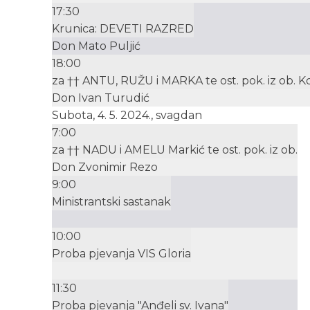
17:30
Krunica: DEVETI RAZRED
Don Mato Puljić
18:00
za †† ANTU, RUŽU i MARKA te ost. pok. iz ob. K
Don Ivan Turudić
Subota, 4. 5. 2024., svagdan
7:00
za †† NADU i AMELU Markić te ost. pok. iz ob.
Don Zvonimir Rezo
9:00
Ministrantski sastanak
10:00
Proba pjevanja VIS Gloria
11:30
Proba pjevanja "Anđeli sv. Ivana"