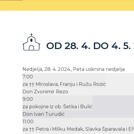
OD 28. 4. DO 4. 5.
Nedjelja, 28. 4. 2024., Peta uskrsna nedjelja
7:00
za †† Miroslava, Franju i Ružu Rozić
Don Zvonimir Rezo
9:00
za pokojne iz ob. Šetka i Bulić
Don Ivan Turudić
11:00
za †† Petra i Milku Medak, Slavka Šparavala i E