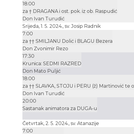
18:00
za † DRAGANA i ost. pok. iz ob. Raspudić
Don Ivan Turudić
Srijeda, 1. 5. 2024., sv. Josip Radnik
7:00
za †† SMILJANU Dolić i BLAGU Bezera
Don Zvonimir Rezo
17:30
Krunica: SEDMI RAZRED
Don Mato Puljić
18:00
za †† SLAVKA, STOJU i PERU (ž) Martinović te ost
Don Ivan Turudić
20:00
Sastanak animatora za DUGA-u
Četvrtak, 2. 5. 2024., sv. Atanazije
7:00