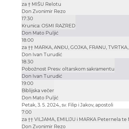
za † MIŠU Relotu
Don Zvonimir Rezo
17:30
Krunica: OSMI RAZRED
Don Mato Puljić
18:00
za †† MARKA, ANĐU, GOJKA, FRANU, TVRTKA, M
Don Ivan Turudić
18:30
Pobožnost Presv. oltarskom sakramentu
Don Ivan Turudić
19:00
Biblijska večer
Don Mato Puljić
Petak, 3. 5. 2024., sv. Filip i Jakov, apostoli
7:00
za †† VILJAMA, EMILIJU i MARKA Peternela te 
Don Zvonimir Rezo