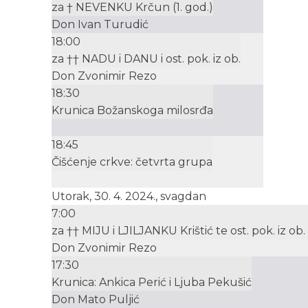
za † NEVENKU Krčun (1. god.)
Don Ivan Turudić
18:00
za †† NADU i DANU i ost. pok. iz ob.
Don Zvonimir Rezo
18:30
Krunica Božanskoga milosrđa
18:45
Čišćenje crkve: četvrta grupa
Utorak, 30. 4. 2024., svagdan
7:00
za †† MIJU i LJILJANKU Krištić te ost. pok. iz ob. 
Don Zvonimir Rezo
17:30
Krunica: Ankica Perić i Ljuba Pekušić
Don Mato Puljić