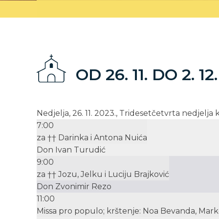
OD 26. 11. DO 2. 12
Nedjelja, 26. 11. 2023., Tridesetčetvrta nedjelja 
7:00
za †† Darinka i Antona Nuića
Don Ivan Turudić
9:00
za †† Jozu, Jelku i Luciju Brajković
Don Zvonimir Rezo
11:00
Missa pro populo; krštenje: Noa Bevanda, Mark