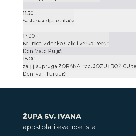
11:30
Sastanak djece čitača
17:30
Krunica: Zdenko Galić i Verka Peršić
Don Mato Puljić
18:00
za †† supruga ZORANA, rod. JOZU i BOŽICU te
Don Ivan Turudić
ŽUPA SV. IVANA
apostola i evanđelista