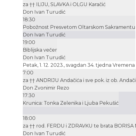
za †† ILIJU, SLAVKA i OLGU Karačić
Don Ivan Turudić
18:30
Pobožnost Presvetom Oltarskom Sakramentu
Don Ivan Turudić
19:00
Biblijska večer
Don Ivan Turudić
Petak, 1. 12. 2023., svagdan 34. tjedna Vremen
7:00
za †† ANDRIJU Andačića i sve pok. iz ob. Andačić
Don Zvonimir Rezo
17:30
Krunica: Tonka Zelenika i Ljuba Pekušić
18:00
za †† rod. FERDU i ZDRAVKU te brata BORISA 
Don Ivan Turudić