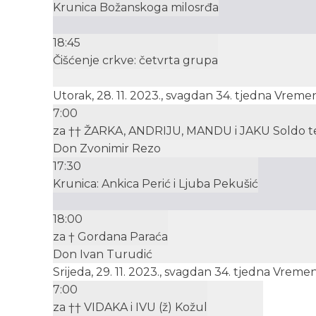
Krunica Božanskoga milosrđa
18:45
Čišćenje crkve: četvrta grupa
Utorak, 28. 11. 2023., svagdan 34. tjedna Vrem
7:00
za †† ŽARKA, ANDRIJU, MANDU i JAKU Soldo t
Don Zvonimir Rezo
17:30
Krunica: Ankica Perić i Ljuba Pekušić
18:00
za † Gordana Paraća
Don Ivan Turudić
Srijeda, 29. 11. 2023., svagdan 34. tjedna Vrem
7:00
za †† VIDAKA i IVU (ž) Kožul