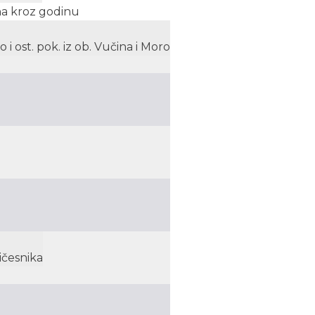
na kroz godinu
 ost. pok. iz ob. Vučina i Moro
ičesnika