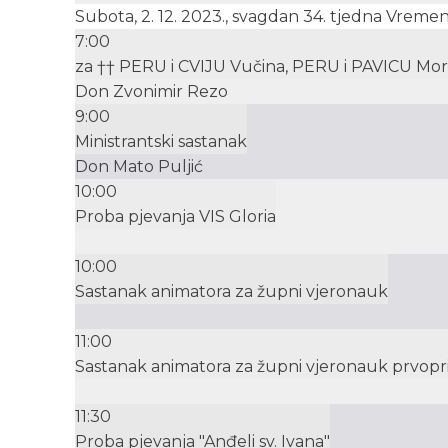
Subota, 2. 12. 2023., svagdan 34. tjedna Vreme
7:00
za †† PERU i CVIJU Vučina, PERU i PAVICU Moro i
Don Zvonimir Rezo
9:00
Ministrantski sastanak
Don Mato Puljić
10:00
Proba pjevanja VIS Gloria
10:00
Sastanak animatora za župni vjeronauk
11:00
Sastanak animatora za župni vjeronauk prvopr
11:30
Proba pjevanja "Anđeli sv. Ivana"