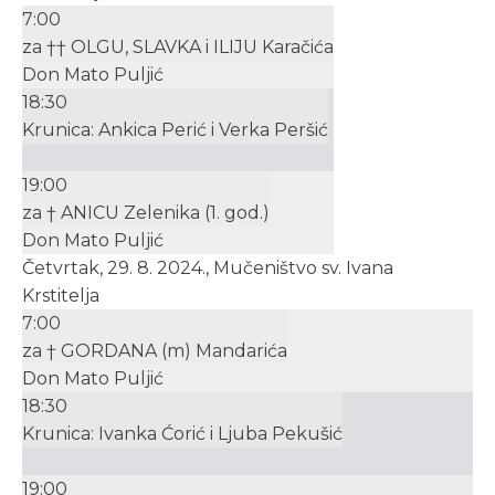
7:00
za †† OLGU, SLAVKA i ILIJU Karačića
Don Mato Puljić
18:30
Krunica: Ankica Perić i Verka Peršić
19:00
za † ANICU Zelenika (1. god.)
Don Mato Puljić
Četvrtak, 29. 8. 2024., Mučeništvo sv. Ivana
Krstitelja
7:00
za † GORDANA (m) Mandarića
Don Mato Puljić
18:30
Krunica: Ivanka Ćorić i Ljuba Pekušić
19:00