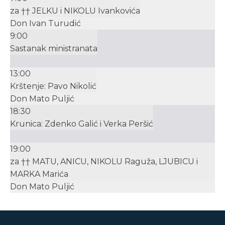
za †† JELKU i NIKOLU Ivankovića
Don Ivan Turudić
9:00
Sastanak ministranata
13:00
Krštenje: Pavo Nikolić
Don Mato Puljić
18:30
Krunica: Zdenko Galić i Verka Peršić
19:00
za †† MATU, ANICU, NIKOLU Raguža, LJUBICU i
MARKA Marića
Don Mato Puljić