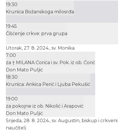
19:30
Krunica Božanskoga milosrđa
19:45
Čišćenje crkve: prva grupa
Utorak, 27. 8. 2024., sv. Monika
7:00
za † MILANA Ćorića i sv. Pok. iz ob. Ćorić
Don Mato Puljić
18:30
Krunica: Ankica Perić i Ljuba Pekušić
19:00
za pokojne iz ob. Nikolić i Arapović
Don Mato Puljić
Srijeda, 28. 8. 2024., sv. Augustin, biskup i crkveni
naučitelj