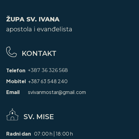
ŽUPA SV. IVANA
apostola i evanđelista
KONTAKT
Telefon
+387 36 326 568
Mobitel
+387 63 548 240
Email
svivanmostar@gmail.com
SV. MISE
Radni dan
07:00 h | 18:00 h