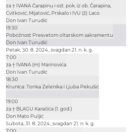
za † IVANA Čarapinu i ost. pok. iz ob. Čarapina,
Cvitković, Mijatović, Prskalo i IVU (ž) Laco
Don Ivan Turudić
19:30
Pobožnost Presvetom oltarskom sakramentu
Don Ivan Turudić
Petak, 30. 8. 2024., svagdan 21. n. k. g.
7:00
za † IVANA (m) Marinovića
Don Ivan Turudić
18:30
Krunica: Tonka Zelenika i Ljuba Pekušić
19:00
za † BLAGU Karačića (1. god.)
Don Mato Puljić
Subota, 31. 8. 2024., svagdan 21. n. k. g.
7:00