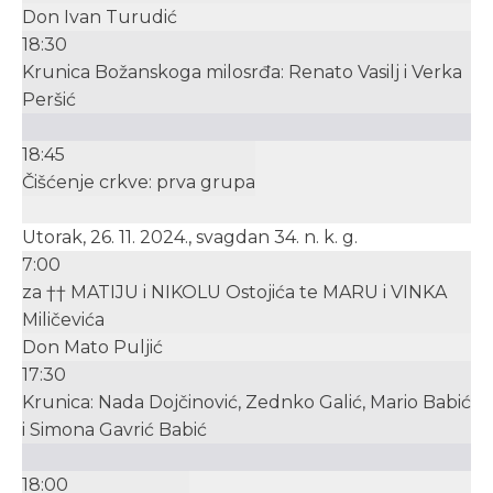
Don Ivan Turudić
18:30
Krunica Božanskoga milosrđa: Renato Vasilj i Verka
Peršić
18:45
Čišćenje crkve: prva grupa
Utorak, 26. 11. 2024., svagdan 34. n. k. g.
7:00
za †† MATIJU i NIKOLU Ostojića te MARU i VINKA
Miličevića
Don Mato Puljić
17:30
Krunica: Nada Dojčinović, Zednko Galić, Mario Babić
i Simona Gavrić Babić
18:00