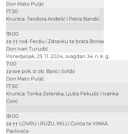
Don Mato Puljić
17:30
Krunica: Teodora Anđelić i Petra Bandić
18:00
za †† rod. Ferdu i Zdravku te brata Borisa
Don Ivan Turudić
Ponedjeljak, 25. 11. 2024., svagdan 34. n. k. g.
7:00
za sve pok. iz ob. Barić i Soldo
Don Mato Puljić
17:30
Krunica: Tonka Zelenika, Ljuba Pekušić i Ivanka
Ćorić
18:00
za †† LOVRU i RUŽU, MILU Ćorića te VINKA
Pavlovića