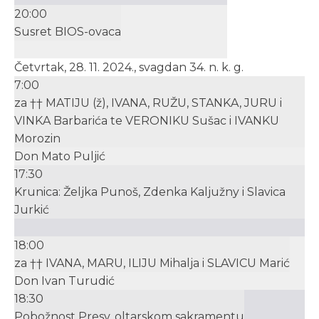
20:00
Susret BIOS-ovaca
Četvrtak, 28. 11. 2024., svagdan 34. n. k. g.
7:00
za †† MATIJU (ž), IVANA, RUŽU, STANKA, JURU i
VINKA Barbarića te VERONIKU Sušac i IVANKU
Morozin
Don Mato Puljić
17:30
Krunica: Željka Punoš, Zdenka Kaljužny i Slavica
Jurkić
18:00
za †† IVANA, MARU, ILIJU Mihalja i SLAVICU Marić
Don Ivan Turudić
18:30
Pobožnost Presv. oltarskom sakramentu