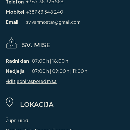
Telefon
+387 36 326 568
Mobitel
+387 63 548 240
Email
svivanmostar@gmail.com
SV. MISE
Radni dan
07:00 h | 18:00 h
Nedjelja
07:00 h | 09:00 h | 11:00 h
vidi tjedni raspored misa
LOKACIJA
Župni ured