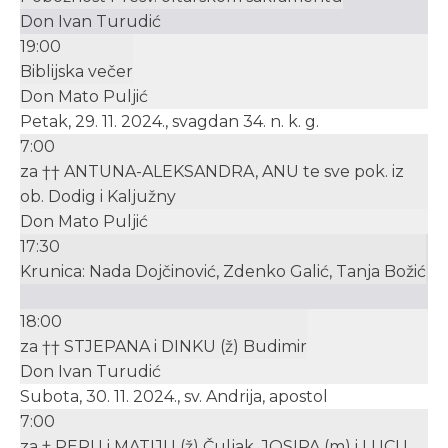
Don Ivan Turudić
19:00
Biblijska večer
Don Mato Puljić
Petak, 29. 11. 2024., svagdan 34. n. k. g.
7:00
za †† ANTUNA-ALEKSANDRA, ANU te sve pok. iz
ob. Dodig i Kaljužny
Don Mato Puljić
17:30
Krunica: Nada Dojčinović, Zdenko Galić, Tanja Božić
18:00
za †† STJEPANA i DINKU (ž) Budimir
Don Ivan Turudić
Subota, 30. 11. 2024., sv. Andrija, apostol
7:00
za † PERU i MATIJU (ž) Čuljak, JOSIPA (m) i LUCU