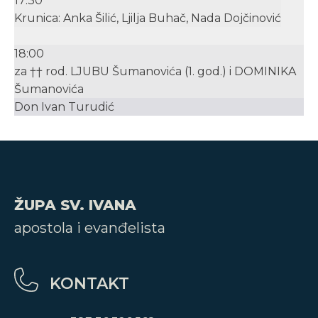
17:30
Krunica: Anka Šilić, Ljilja Buhač, Nada Dojčinović
18:00
za †† rod. LJUBU Šumanovića (1. god.) i DOMINIKA
Šumanovića
Don Ivan Turudić
ŽUPA SV. IVANA
apostola i evanđelista
KONTAKT