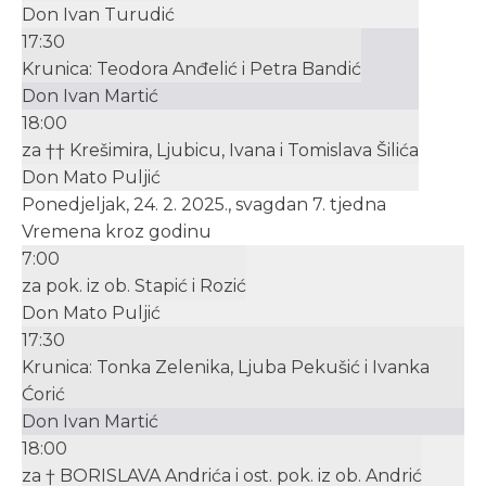
Don Ivan Turudić
17:30
Krunica: Teodora Anđelić i Petra Bandić
Don Ivan Martić
18:00
za †† Krešimira, Ljubicu, Ivana i Tomislava Šilića
Don Mato Puljić
Ponedjeljak, 24. 2. 2025., svagdan 7. tjedna
Vremena kroz godinu
7:00
za pok. iz ob. Stapić i Rozić
Don Mato Puljić
17:30
Krunica: Tonka Zelenika, Ljuba Pekušić i Ivanka
Ćorić
Don Ivan Martić
18:00
za † BORISLAVA Andrića i ost. pok. iz ob. Andrić