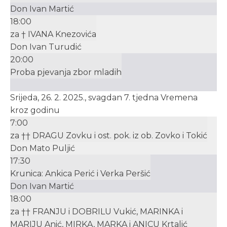
Don Ivan Martić
18:00
za † IVANA Knezovića
Don Ivan Turudić
20:00
Proba pjevanja zbor mladih
Srijeda, 26. 2. 2025., svagdan 7. tjedna Vremena
kroz godinu
7:00
za †† DRAGU Zovku i ost. pok. iz ob. Zovko i Tokić
Don Mato Puljić
17:30
Krunica: Ankica Perić i Verka Peršić
Don Ivan Martić
18:00
za †† FRANJU i DOBRILU Vukić, MARINKA i
MARIJU Anić, MIRKA, MARKA i ANICU Krtalić