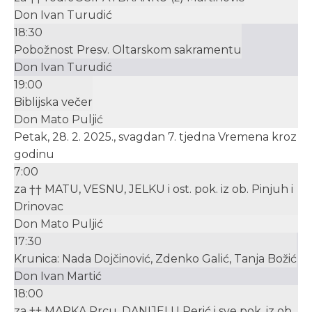
Don Ivan Turudić
18:30
Pobožnost Presv. Oltarskom sakramentu
Don Ivan Turudić
19:00
Biblijska večer
Don Mato Puljić
Petak, 28. 2. 2025., svagdan 7. tjedna Vremena kroz
godinu
7:00
za †† MATU, VESNU, JELKU i ost. pok. iz ob. Pinjuh i
Drinovac
Don Mato Puljić
17:30
Krunica: Nada Dojčinović, Zdenko Galić, Tanja Božić
Don Ivan Martić
18:00
za †† MARKA Prcu, DANIJELU Perić i sve pok. iz ob.