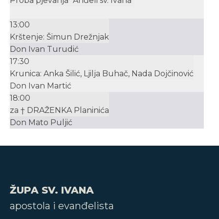
Proba pjevanja "Anđeli sv. Ivana"
13:00
Krštenje: Šimun Drežnjak
Don Ivan Turudić
17:30
Krunica: Anka Šilić, Ljilja Buhač, Nada Dojčinović
Don Ivan Martić
18:00
za † DRAŽENKA Planinića
Don Mato Puljić
ŽUPA SV. IVANA
apostola i evanđelista