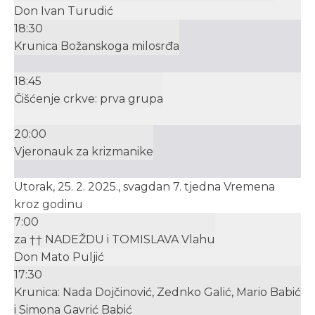
Don Ivan Turudić
18:30
Krunica Božanskoga milosrđa
18:45
Čišćenje crkve: prva grupa
20:00
Vjeronauk za krizmanike
Utorak, 25. 2. 2025., svagdan 7. tjedna Vremena
kroz godinu
7:00
za †† NADEŽDU i TOMISLAVA Vlahu
Don Mato Puljić
17:30
Krunica: Nada Dojčinović, Zednko Galić, Mario Babić
i Simona Gavrić Babić