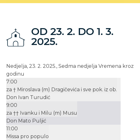
OD 23. 2. DO 1. 3.
2025.
Nedjelja, 23. 2. 2025., Sedma nedjelja Vremena kroz
godinu
7:00
za † Miroslava (m) Dragičevića i sve pok. iz ob.
Don Ivan Turudić
9:00
za †† Ivanku i Milu (m) Musu
Don Mato Puljić
11:00
Missa pro populo