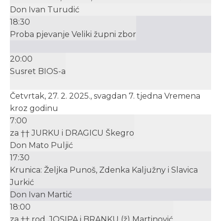
Don Ivan Turudić
18:30
Proba pjevanje Veliki župni zbor
20:00
Susret BIOS-a
Četvrtak, 27. 2. 2025., svagdan 7. tjedna Vremena
kroz godinu
7:00
za †† JURKU i DRAGICU Škegro
Don Mato Puljić
17:30
Krunica: Željka Punoš, Zdenka Kaljužny i Slavica
Jurkić
Don Ivan Martić
18:00
za †† rod. JOSIPA i BRANKU (ž) Martinović