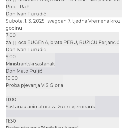
Prce i Raič
Don Ivan Turudić
Subota, 1. 3. 2025., svagdan 7. tjedna Vremena kroz
godinu
7:00
za †† oca EUGENA, brata PERU, RUŽICU Ferjančić
Don Ivan Turudić
9:00
Ministrantski sastanak
Don Mato Puljić
10:00
Proba pjevanja VIS Gloria
11:00
Sastanak animatora za župni vjeronauk
11:30