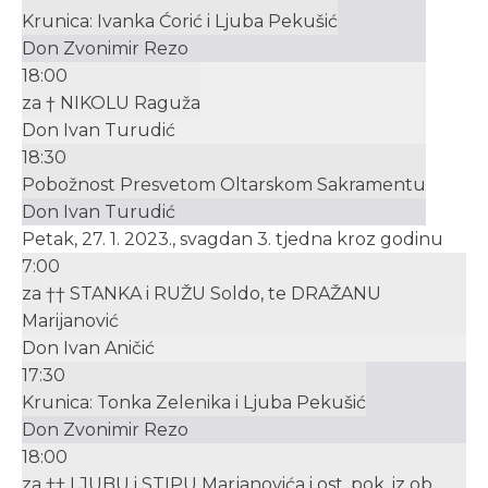
Krunica: Ivanka Ćorić i Ljuba Pekušić
Don Zvonimir Rezo
18:00
za † NIKOLU Raguža
Don Ivan Turudić
18:30
Pobožnost Presvetom Oltarskom Sakramentu
Don Ivan Turudić
Petak, 27. 1. 2023., svagdan 3. tjedna kroz godinu
7:00
za †† STANKA i RUŽU Soldo, te DRAŽANU
Marijanović
Don Ivan Aničić
17:30
Krunica: Tonka Zelenika i Ljuba Pekušić
Don Zvonimir Rezo
18:00
za †† LJUBU i STIPU Marjanovića i ost. pok. iz ob.