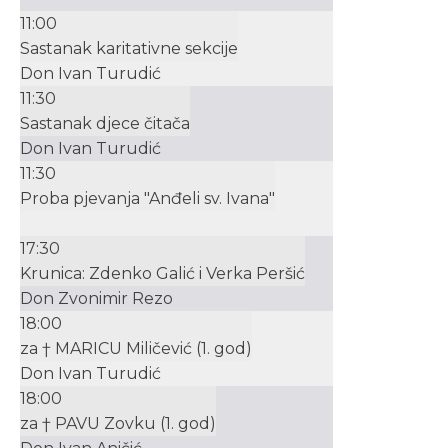
11:00
Sastanak karitativne sekcije
Don Ivan Turudić
11:30
Sastanak djece čitača
Don Ivan Turudić
11:30
Proba pjevanja "Anđeli sv. Ivana"
17:30
Krunica: Zdenko Galić i Verka Peršić
Don Zvonimir Rezo
18:00
za † MARICU Miličević (1. god)
Don Ivan Turudić
18:00
za † PAVU Zovku (1. god)