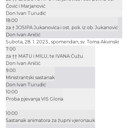
Čović i Marjanović
Don Ivan Turudić
18:00
za † JOSIPA Jukanovića i ost. pok. iz ob. Jukanović
Don Ivan Aničić
Subota, 28. 1. 2023., spomendan, sv. Toma Akvinski
7:00
za †† MATU i MILU, te IVANA Ćužu
Don Ivan Aničić
9:00
Ministrantski sastanak
Don Ivan Turudić
10:00
Proba pjevanja VIS Gloria
10:00
Sastanak animatora za župni vjeronauk