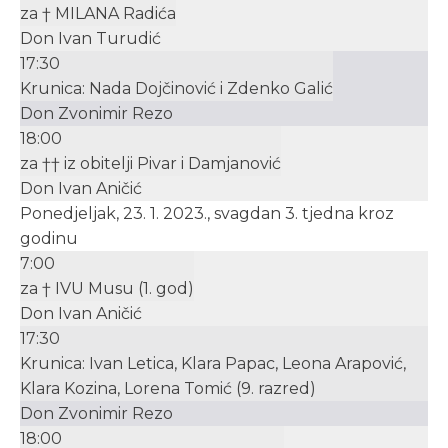
za † MILANA Radića
Don Ivan Turudić
17:30
Krunica: Nada Dojčinović i Zdenko Galić
Don Zvonimir Rezo
18:00
za †† iz obitelji Pivar i Damjanović
Don Ivan Aničić
Ponedjeljak, 23. 1. 2023., svagdan 3. tjedna kroz
godinu
7:00
za † IVU Musu (1. god)
Don Ivan Aničić
17:30
Krunica: Ivan Letica, Klara Papac, Leona Arapović,
Klara Kozina, Lorena Tomić (9. razred)
Don Zvonimir Rezo
18:00