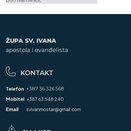
Don Ivan Aničić
ŽUPA SV. IVANA
apostola i evanđelista
KONTAKT
Telefon
+387 36 326 568
Mobitel
+387 63 548 240
Email
svivanmostar@gmail.com