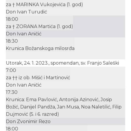
za † MARINKA Vukojevića (1. god)
Don Ivan Turudić
18:00
za † ZORANA Martića (1. god)
Don Ivan Aničić
18:30
Krunica Božanskoga milosrđa
Utorak, 24. 1. 2023., spomendan, sv. Franjo Saleški
7:00
za †† iz ob. Mišić i Martinović
Don Ivan Aničić
17:30
Krunica: Ema Pavlović, Antonija Azinović, Josip
Božić, Danijel Pandža, Jan Musa, Noa Naletilić, Filip
Dujmović (5. i 6. razred)
Don Zvonimir Rezo
18:00