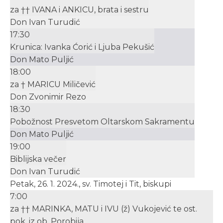
za †† IVANA i ANKICU, brata i sestru
Don Ivan Turudić
17:30
Krunica: Ivanka Ćorić i Ljuba Pekušić
Don Mato Puljić
18:00
za † MARICU Miličević
Don Zvonimir Rezo
18:30
Pobožnost Presvetom Oltarskom Sakramentu
Don Mato Puljić
19:00
Biblijska večer
Don Ivan Turudić
Petak, 26. 1. 2024., sv. Timotej i Tit, biskupi
7:00
za †† MARINKA, MATU i IVU (ž) Vukojević te ost.
pok. iz ob. Porobija