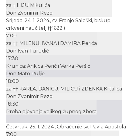
za † ILIJU Mikulića
Don Zvonimir Rezo
Srijeda, 24. 1. 2024., sv. Franjo Saleški, biskup i
crkveni naučitelj (†1622.)
7:00
za †† MILENU, IVANA i DAMIRA Perića
Don Ivan Turudić
17:30
Krunica: Ankica Perić i Verka Peršić
Don Mato Puljić
18:00
za †† KARLA, DANICU, MILICU i ZDENKA Krtalića
Don Zvonimir Rezo
18:30
Proba pjevanja velikog župnog zbora
Četvrtak, 25. 1. 2024., Obraćenje sv. Pavla Apostola
7:00