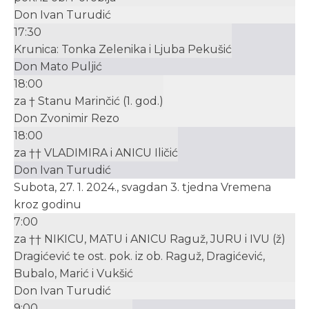
Don Ivan Turudić
17:30
Krunica: Tonka Zelenika i Ljuba Pekušić
Don Mato Puljić
18:00
za † Stanu Marinčić (1. god.)
Don Zvonimir Rezo
18:00
za †† VLADIMIRA i ANICU Iličić
Don Ivan Turudić
Subota, 27. 1. 2024., svagdan 3. tjedna Vremena
kroz godinu
7:00
za †† NIKICU, MATU i ANICU Raguž, JURU i IVU (ž)
Dragićević te ost. pok. iz ob. Raguž, Dragićević,
Bubalo, Marić i Vukšić
Don Ivan Turudić
9:00