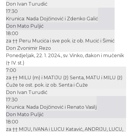
Don Ivan Turudić
17:30
Krunica: Nada Dojčinović i Zdenko Galić
Don Mato Puljić
18:00
za †† Peru Mucića i sve pok. iz ob. Mucić i Šimić
Don Zvonimir Rezo
Ponedjeljak, 22. 1. 2024., sv. Vinko, đakon i mučenik
(† IV. st.)
7:00
za †† MILU (m) i MATIJU (ž) Senta, MATU i MILU (ž)
Ćuže te ost. pok. iz ob. Senta i Ćuže
Don Ivan Turudić
17:30
Krunica: Nada Dojčinović i Renato Vasilj
Don Mato Puljić
18:00
za †† MIJU, IVANA i LUCU Katavić, ANDRIJU, LUCU,