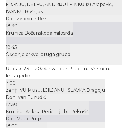
FRANJU, DELFU, ANDRIJU i VINKU (ž) Arapović,
IVANKU Bošnjak
Don Zvonimir Rezo
18:30
Krunica Božanskoga milosrđa
18:45
Čišćenje crkve: druga grupa
Utorak, 23. 1. 2024., svagdan 3. tjedna Vremena
kroz godinu
7:00
za †† IVU Musu, LJILJANU i SLAVKA Dragoju
Don Ivan Turudić
17:30
Krunica: Ankica Perić i Ljuba Pekušić
Don Mato Puljić
18:00