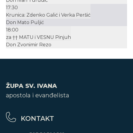
Don Ivan Turudić
17:30
Krunica: Zdenko Galić i Verka Peršić
Don Mato Puljić
18:00
za †† MATU i VESNU Pinjuh
Don Zvonimir Rezo
ŽUPA SV. IVANA
apostola i evanđelista
KONTAKT