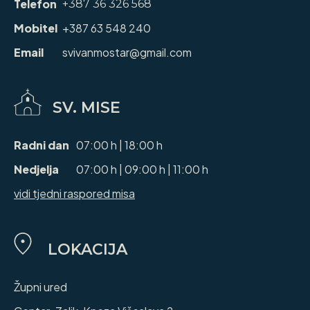
Telefon
+387 36 326 568
Mobitel
+387 63 548 240
Email
svivanmostar@gmail.com
SV. MISE
Radni dan
07:00 h | 18:00 h
Nedjelja
07:00 h | 09:00 h | 11:00 h
vidi tjedni raspored misa
LOKACIJA
Župni ured