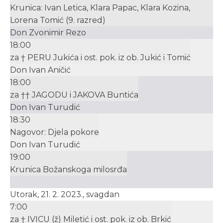
Krunica: Ivan Letica, Klara Papac, Klara Kozina,
Lorena Tomić (9. razred)
Don Zvonimir Rezo
18:00
za † PERU Jukića i ost. pok. iz ob. Jukić i Tomić
Don Ivan Aničić
18:00
za †† JAGODU i JAKOVA Buntića
Don Ivan Turudić
18:30
Nagovor: Djela pokore
Don Ivan Turudić
19:00
Krunica Božanskoga milosrđa
Utorak, 21. 2. 2023., svagdan
7:00
za † IVICU (ž) Miletić i ost. pok. iz ob. Brkić