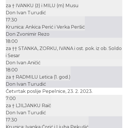
za † IVANKU (ž) i MILU (m) Musu
Don Ivan Turudić
17:30
Krunica: Ankica Perić i Verka Peršić
Don Zvonimir Rezo
18:00
za †† STANKA, ZORKU, IVANA i ost. pok. iz ob. Soldo
i Sesar
Don Ivan Aničić
18:00
za † RADMILU Letica (1. god.)
Don Ivan Turudić
Četvrtak poslije Pepelnice, 23. 2. 2023.
7:00
za † LJILJANKU Raič
Don Ivan Turudić
17:30
Krunica: Ivanka Ćorić i Ljuba Pekušić