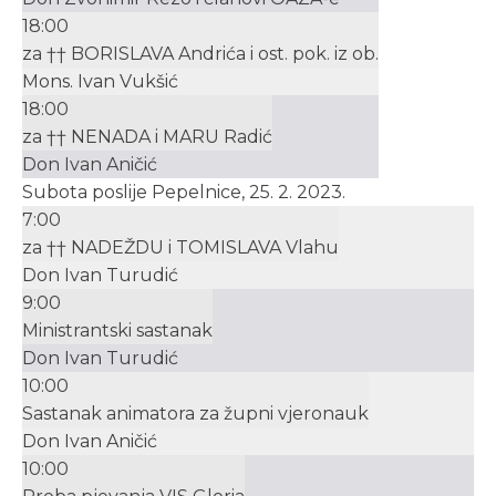
18:00
za †† BORISLAVA Andrića i ost. pok. iz ob.
Mons. Ivan Vukšić
18:00
za †† NENADA i MARU Radić
Don Ivan Aničić
Subota poslije Pepelnice, 25. 2. 2023.
7:00
za †† NADEŽDU i TOMISLAVA Vlahu
Don Ivan Turudić
9:00
Ministrantski sastanak
Don Ivan Turudić
10:00
Sastanak animatora za župni vjeronauk
Don Ivan Aničić
10:00