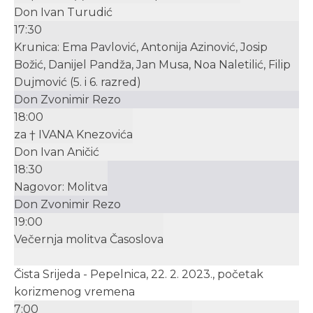
Don Ivan Turudić
17:30
Krunica: Ema Pavlović, Antonija Azinović, Josip
Božić, Danijel Pandža, Jan Musa, Noa Naletilić, Filip
Dujmović (5. i 6. razred)
Don Zvonimir Rezo
18:00
za † IVANA Knezovića
Don Ivan Aničić
18:30
Nagovor: Molitva
Don Zvonimir Rezo
19:00
Večernja molitva Časoslova
Čista Srijeda - Pepelnica, 22. 2. 2023., početak
korizmenog vremena
7:00