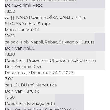
Don Zvonimir Rezo
18:00
za †† IVANA Pažina, BOŠKA i JANJU Pažin,
STOJANA i JELU Šunjić
Mons. Ivan Vukšić
18:00
za pok. iz ob. Napoli, Rebac, Salvaggio i Čutura
Don Ivan Aničić
18:30
Pobožnost Presvetom Oltarskom Sakramentu
Don Zvonimir Rezo
Petak poslije Pepelnice, 24. 2. 2023.
7:00
za † LJUBU (m) Mandurića
Don Ivan Turudić
17:30
Pobožnost Križnoga puta
Don Zvonimir Rezo i članovi OAZA-e