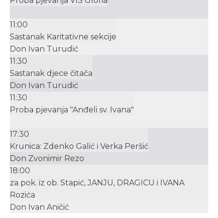
Proba pjevanja VIS Gloria
11:00
Sastanak Karitativne sekcije
Don Ivan Turudić
11:30
Sastanak djece čitača
Don Ivan Turudić
11:30
Proba pjevanja "Anđeli sv. Ivana"
17:30
Krunica: Zdenko Galić i Verka Peršić
Don Zvonimir Rezo
18:00
za pok. iz ob. Stapić, JANJU, DRAGICU i IVANA
Rozića
Don Ivan Aničić