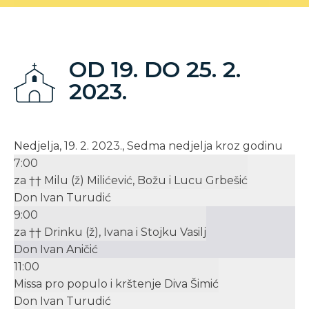
OD 19. DO 25. 2.
2023.
Nedjelja, 19. 2. 2023., Sedma nedjelja kroz godinu
7:00
za †† Milu (ž) Milićević, Božu i Lucu Grbešić
Don Ivan Turudić
9:00
za †† Drinku (ž), Ivana i Stojku Vasilj
Don Ivan Aničić
11:00
Missa pro populo i krštenje Diva Šimić
Don Ivan Turudić