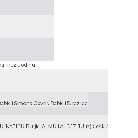
ena kroz godinu
bić i Simona Gavrić Babić i 5. razred
U, KATICU Puljić, ALMU i ALOJZIJU (ž) Ćeškić