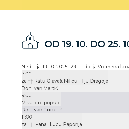
OD 19. 10. DO 25. 1
Nedjelja, 19. 10. 2025., 29. nedjelja Vremena kr
7:00
za †† Katu Glavaš, Milicu i Iliju Dragoje
Don Ivan Martić
9:00
Missa pro populo
Don Ivan Turudić
11:00
za †† Ivana i Lucu Paponja