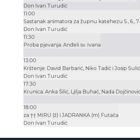
Don Ivan Turudić
11:00
Sastanak animatora za župnu katehezu 5., 6., 7. 
Don Ivan Turudić
11:30
Proba pjevanja: Anđeli sv. Ivana
13:00
Krštenje: David Barbarić, Niko Tadić i Josip Suli
Don Ivan Turudić
17:30
Krunica: Anka Šilić, Ljilja Buhač, Nada Dojčinović
18:00
za †† MIRU (ž) i JADRANKA (m) Futača
Don Ivan Turudić