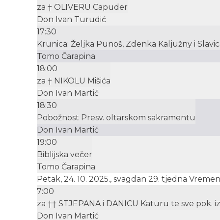
za † OLIVERU Capuder
Don Ivan Turudić
17:30
Krunica: Željka Punoš, Zdenka Kaljužny i Slavica
Tomo Čarapina
18:00
za † NIKOLU Mišića
Don Ivan Martić
18:30
Pobožnost Presv. oltarskom sakramentu
Don Ivan Martić
19:00
Biblijska večer
Tomo Čarapina
Petak, 24. 10. 2025., svagdan 29. tjedna Vreme
7:00
za †† STJEPANA i DANICU Katuru te sve pok. iz
Don Ivan Martić