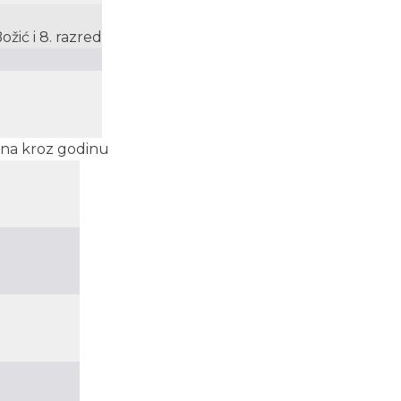
žić i 8. razred
mena kroz godinu