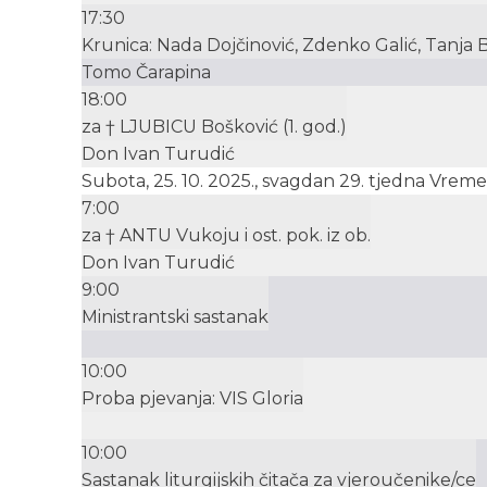
17:30
Krunica: Nada Dojčinović, Zdenko Galić, Tanja Bo
Tomo Čarapina
18:00
za † LJUBICU Bošković (1. god.)
Don Ivan Turudić
Subota, 25. 10. 2025., svagdan 29. tjedna Vre
7:00
za † ANTU Vukoju i ost. pok. iz ob.
Don Ivan Turudić
9:00
Ministrantski sastanak
10:00
Proba pjevanja: VIS Gloria
10:00
Sastanak liturgijskih čitača za vjeroučenike/ce