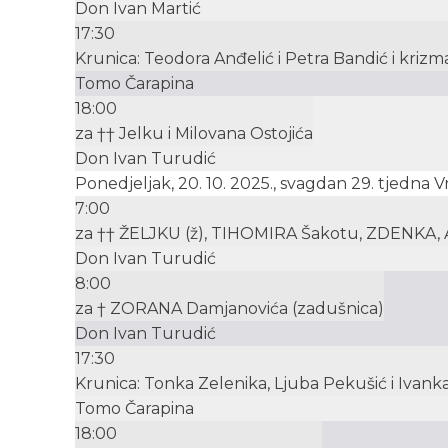
Don Ivan Martić
17:30
Krunica: Teodora Anđelić i Petra Bandić i krizma
Tomo Čarapina
18:00
za †† Jelku i Milovana Ostojića
Don Ivan Turudić
Ponedjeljak, 20. 10. 2025., svagdan 29. tjedna
7:00
za †† ŽELJKU (ž), TIHOMIRA Šakotu, ZDENKA,
Don Ivan Turudić
8:00
za † ZORANA Damjanovića (zadušnica)
Don Ivan Turudić
17:30
Krunica: Tonka Zelenika, Ljuba Pekušić i Ivanka 
Tomo Čarapina
18:00