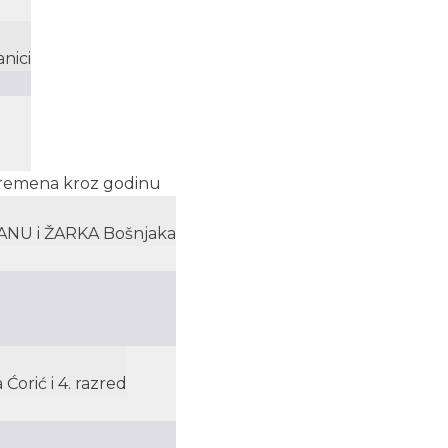
nici
 Vremena kroz godinu
 ANU i ŽARKA Bošnjaka
Ćorić i 4. razred