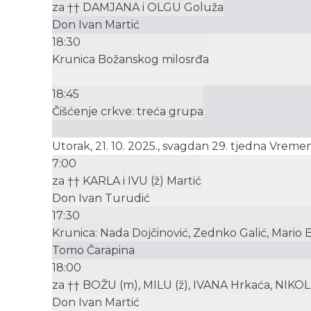
za †† DAMJANA i OLGU Goluža
Don Ivan Martić
18:30
Krunica Božanskog milosrđa
18:45
Čišćenje crkve: treća grupa
Utorak, 21. 10. 2025., svagdan 29. tjedna Vrem
7:00
za †† KARLA i IVU (ž) Martić
Don Ivan Turudić
17:30
Krunica: Nada Dojčinović, Zednko Galić, Mario Ba
Tomo Čarapina
18:00
za †† BOŽU (m), MILU (ž), IVANA Hrkaća, NIKOL
Don Ivan Martić