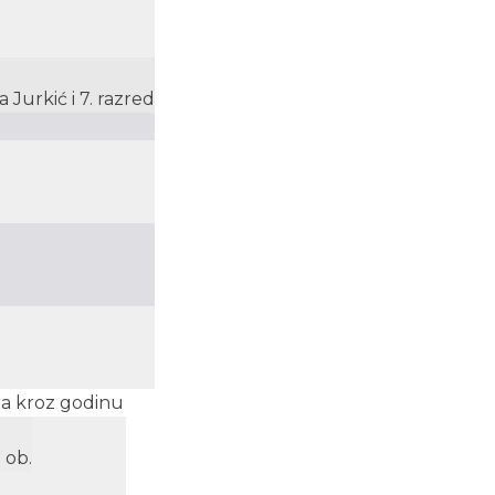
 Jurkić i 7. razred
na kroz godinu
 ob.