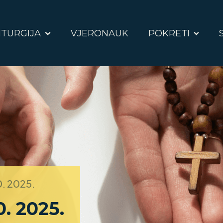
ITURGIJA
VJERONAUK
POKRETI
0. 2025.
0. 2025.