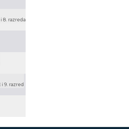
i 8. razreda
ć
 i 9. razred