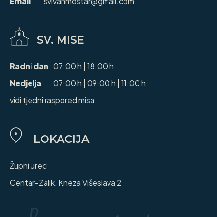
Email
svivanmostar@gmail.com
SV. MISE
Radni dan
07:00 h | 18:00 h
Nedjelja
07:00 h | 09:00 h | 11:00 h
vidi tjedni raspored misa
LOKACIJA
Župni ured
Centar-Zalik, Kneza Višeslava 2