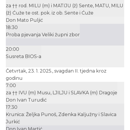
za †† rod. MILU (m) i MATIJU (ž) Sente, MATU, MILU
(ž) Ćuže te ost. pok. iz ob. Sente i Ćuže
Don Mato Puljić
18:30
Proba pjevanja Veliki župni zbor
20:00
Susreta BIOS-a
Četvrtak, 23. 1. 2025., svagdan II. tjedna kroz
godinu
7:00
za †† IVU (m) Musu, LJILJU i SLAVKA (m) Dragoje
Don Ivan Turudić
17:30
Krunica: Željka Punoš, Zdenka Kaljužny i Slavica
Jurkić
Don Ivan Martić