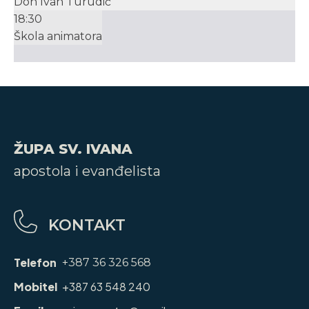
Don Ivan Turudić
18:30
Škola animatora
ŽUPA SV. IVANA
apostola i evanđelista
KONTAKT
Telefon
+387 36 326 568
Mobitel
+387 63 548 240