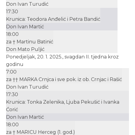
Don Ivan Turudić
17:30
Krunica: Teodora Anđelić i Petra Bandić
Don Ivan Martić
18:00
za † Martinu Batinić
Don Mato Puljić
Ponedjeljak, 20. 1. 2025., svagdan II. tjedna kroz
godinu
7:00
za †† MARKA Crnjca i sve pok. iz ob. Crnjac i Rašić
Don Ivan Turudić
17:30
Krunica: Tonka Zelenika, Ljuba Pekušić i Ivanka
Ćorić
Don Ivan Martić
18:00
za † MARICU Herceg (1. god.)