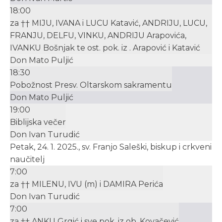
18:00
za †† MIJU, IVANA i LUCU Katavić, ANDRIJU, LUCU,
FRANJU, DELFU, VINKU, ANDRIJU Arapovića,
IVANKU Bošnjak te ost. pok. iz . Arapović i Katavić
Don Mato Puljić
18:30
Pobožnost Presv. Oltarskom sakramentu
Don Mato Puljić
19:00
Biblijska večer
Don Ivan Turudić
Petak, 24. 1. 2025., sv. Franjo Saleški, biskup i crkveni
naučitelj
7:00
za †† MILENU, IVU (m) i DAMIRA Perića
Don Ivan Turudić
7:00
za †† ANKU Grgić i sve pok. iz ob. Kovačević