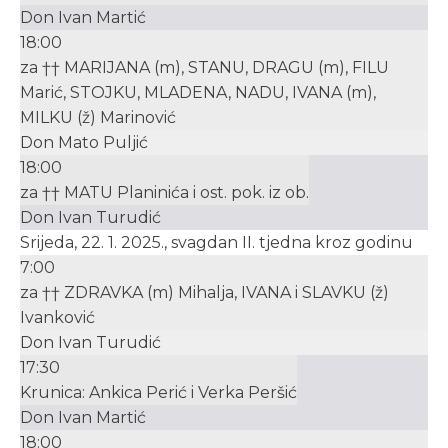
Don Ivan Martić
18:00
za †† MARIJANA (m), STANU, DRAGU (m), FILU
Marić, STOJKU, MLADENA, NADU, IVANA (m),
MILKU (ž) Marinović
Don Mato Puljić
18:00
za †† MATU Planinića i ost. pok. iz ob.
Don Ivan Turudić
Srijeda, 22. 1. 2025., svagdan II. tjedna kroz godinu
7:00
za †† ZDRAVKA (m) Mihalja, IVANA i SLAVKU (ž)
Ivanković
Don Ivan Turudić
17:30
Krunica: Ankica Perić i Verka Peršić
Don Ivan Martić
18:00