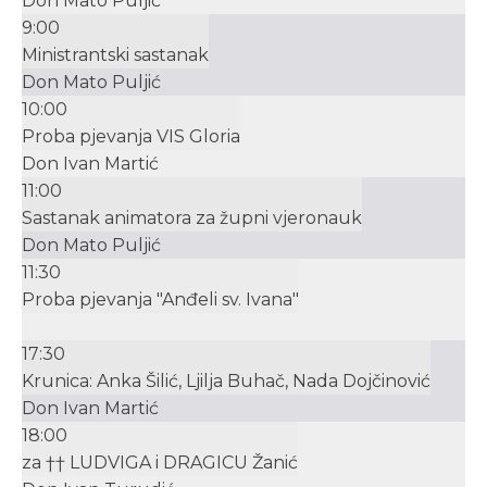
Don Mato Puljić
9:00
Ministrantski sastanak
Don Mato Puljić
10:00
Proba pjevanja VIS Gloria
Don Ivan Martić
11:00
Sastanak animatora za župni vjeronauk
Don Mato Puljić
11:30
Proba pjevanja "Anđeli sv. Ivana"
17:30
Krunica: Anka Šilić, Ljilja Buhač, Nada Dojčinović
Don Ivan Martić
18:00
za †† LUDVIGA i DRAGICU Žanić