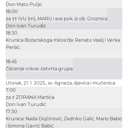
Don Mato Puljić
18:00
za †† IVU (m), MARU i sve pok. iz ob. Groznica
Don Ivan Turudić
18:30
Krunica Božanskoga milosrđa: Renato Vasilj i Verka
Peršić
18:45
Čišćenje crkve: četvrta grupa
Utorak, 21. 1. 2025., sv. Agneza, djevica i mučenica
7:00
za † ZORANA Martića
Don Ivan Turudić
17:30
Krunica: Nada Dojčinović, Zednko Galić, Mario Babić
i Simona Gavrić Babić