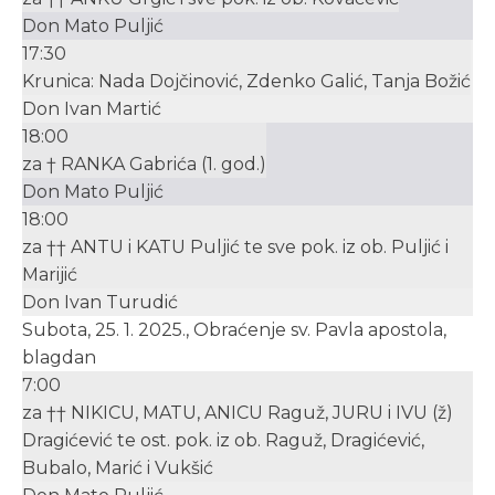
Don Mato Puljić
17:30
Krunica: Nada Dojčinović, Zdenko Galić, Tanja Božić
Don Ivan Martić
18:00
za † RANKA Gabrića (1. god.)
Don Mato Puljić
18:00
za †† ANTU i KATU Puljić te sve pok. iz ob. Puljić i
Marijić
Don Ivan Turudić
Subota, 25. 1. 2025., Obraćenje sv. Pavla apostola,
blagdan
7:00
za †† NIKICU, MATU, ANICU Raguž, JURU i IVU (ž)
Dragićević te ost. pok. iz ob. Raguž, Dragićević,
Bubalo, Marić i Vukšić