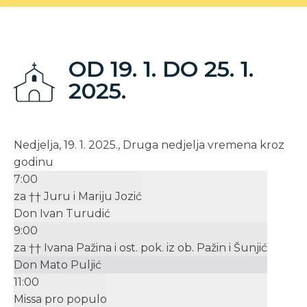
OD 19. 1. DO 25. 1.
2025.
Nedjelja, 19. 1. 2025., Druga nedjelja vremena kroz
godinu
7:00
za †† Juru i Mariju Jozić
Don Ivan Turudić
9:00
za †† Ivana Pažina i ost. pok. iz ob. Pažin i Šunjić
Don Mato Puljić
11:00
Missa pro populo