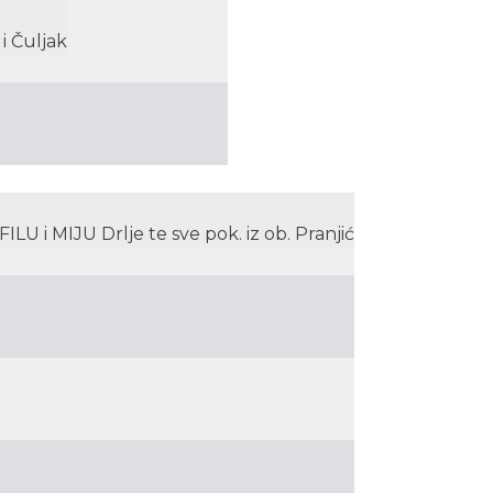
 i Čuljak
LU i MIJU Drlje te sve pok. iz ob. Pranjić