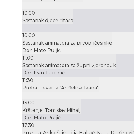
10:00
Sastanak djece čitača
10:00
Sastanak animatora za prvopričesnike
Don Mato Puljić
11:00
Sastanak animatora za župni vjeronauk
Don Ivan Turudić
11:30
Proba pjevanja "Anđeli sv. Ivana"
13:00
Krštenje: Tomislav Mihalj
Don Mato Puljić
17:30
Krunica: Anka Šilić, Ljilja Buhač, Nada Dojčinovi