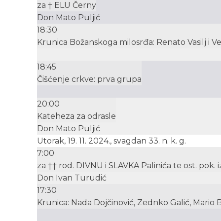
za † ELU Černy
Don Mato Puljić
18:30
Krunica Božanskoga milosrđa: Renato Vasilj i V
18:45
Čišćenje crkve: prva grupa
20:00
Kateheza za odrasle
Don Mato Puljić
Utorak, 19. 11. 2024., svagdan 33. n. k. g.
7:00
za †† rod. DIVNU i SLAVKA Palinića te ost. pok. iz
Don Ivan Turudić
17:30
Krunica: Nada Dojčinović, Zednko Galić, Mario 