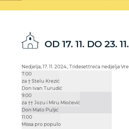
OD 17. 11. DO 23. 11
Nedjelja, 17. 11. 2024., Tridesettreća nedjelja 
7:00
za † Stelu Krezić
Don Ivan Turudić
9:00
za †† Jozu i Miru Miočević
Don Mato Puljić
11:00
Missa pro populo