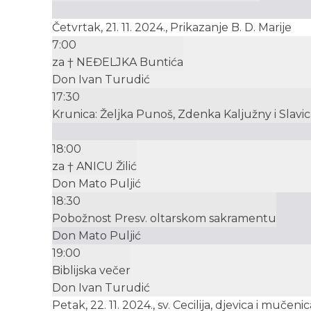
Četvrtak, 21. 11. 2024., Prikazanje B. D. Marije
7:00
za † NEĐELJKA Buntića
Don Ivan Turudić
17:30
Krunica: Željka Punoš, Zdenka Kaljužny i Slavic
18:00
za † ANICU Žilić
Don Mato Puljić
18:30
Pobožnost Presv. oltarskom sakramentu
Don Mato Puljić
19:00
Biblijska večer
Don Ivan Turudić
Petak, 22. 11. 2024., sv. Cecilija, djevica i mučenic