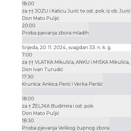
18:00
za †† JOZU i Katicu Jurić te ost. pok. iz ob. Jurić
Don Mato Puljić
20:00
Proba pjevanja zbora mladih
Srijeda, 20. 11. 2024., svagdan 33. n. k. g.
7:00
za †† VLATKA Mikulića, ANKU i MIŠKA Mikulića, FI
Don Ivan Turudić
17:30
Krunica: Ankica Perić i Verka Peršić
18:00
za † ŽELJKA Budimira i ost. pok.
Don Mato Puljić
18:30
Proba pjevanja Velikog župnog zbora