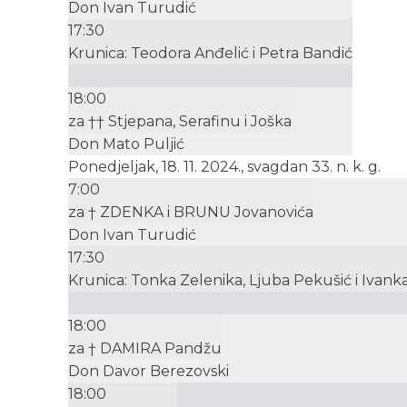
Don Ivan Turudić
17:30
Krunica: Teodora Anđelić i Petra Bandić
18:00
za †† Stjepana, Serafinu i Joška
Don Mato Puljić
Ponedjeljak, 18. 11. 2024., svagdan 33. n. k. g.
7:00
za † ZDENKA i BRUNU Jovanovića
Don Ivan Turudić
17:30
Krunica: Tonka Zelenika, Ljuba Pekušić i Ivanka
18:00
za † DAMIRA Pandžu
Don Davor Berezovski
18:00