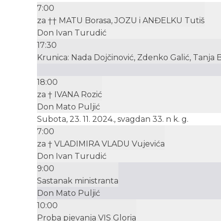
7:00
za †† MATU Borasa, JOZU i ANĐELKU Tutiš
Don Ivan Turudić
17:30
Krunica: Nada Dojčinović, Zdenko Galić, Tanja 
18:00
za † IVANA Rozić
Don Mato Puljić
Subota, 23. 11. 2024., svagdan 33. n k. g.
7:00
za † VLADIMIRA VLADU Vujevića
Don Ivan Turudić
9:00
Sastanak ministranta
Don Mato Puljić
10:00
Proba pjevanja VIS Gloria