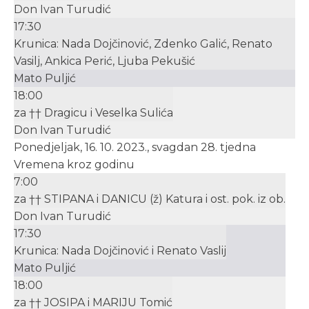
Don Ivan Turudić
17:30
Krunica: Nada Dojčinović, Zdenko Galić, Renato
Vasilj, Ankica Perić, Ljuba Pekušić
Mato Puljić
18:00
za †† Dragicu i Veselka Sulića
Don Ivan Turudić
Ponedjeljak, 16. 10. 2023., svagdan 28. tjedna
Vremena kroz godinu
7:00
za †† STIPANA i DANICU (ž) Katura i ost. pok. iz ob.
Don Ivan Turudić
17:30
Krunica: Nada Dojčinović i Renato Vaslij
Mato Puljić
18:00
za †† JOSIPA i MARIJU Tomić