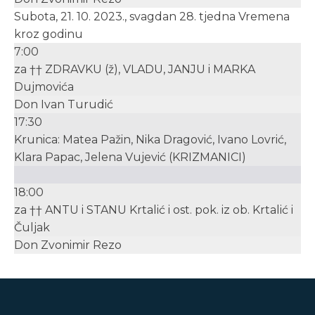
Subota, 21. 10. 2023., svagdan 28. tjedna Vremena
kroz godinu
7:00
za †† ZDRAVKU (ž), VLADU, JANJU i MARKA
Dujmovića
Don Ivan Turudić
17:30
Krunica: Matea Pažin, Nika Dragović, Ivano Lovrić,
Klara Papac, Jelena Vujević (KRIZMANICI)
18:00
za †† ANTU i STANU Krtalić i ost. pok. iz ob. Krtalić i
Čuljak
Don Zvonimir Rezo