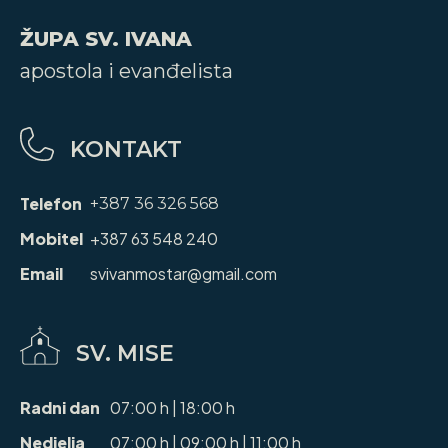
ŽUPA SV. IVANA
apostola i evanđelista
KONTAKT
Telefon
+387 36 326 568
Mobitel
+387 63 548 240
Email
svivanmostar@gmail.com
SV. MISE
Radni dan
07:00 h | 18:00 h
Nedjelja
07:00 h | 09:00 h | 11:00 h