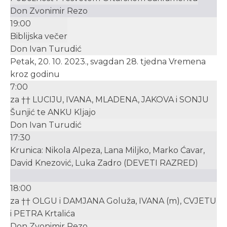
Don Zvonimir Rezo
19:00
Biblijska večer
Don Ivan Turudić
Petak, 20. 10. 2023., svagdan 28. tjedna Vremena
kroz godinu
7:00
za †† LUCIJU, IVANA, MLADENA, JAKOVA i SONJU
Šunjić te ANKU Kljajo
Don Ivan Turudić
17:30
Krunica: Nikola Alpeza, Lana Miljko, Marko Ćavar,
David Knezović, Luka Zadro (DEVETI RAZRED)
18:00
za †† OLGU i DAMJANA Goluža, IVANA (m), CVJETU
i PETRA Krtalića
Don Zvonimir Rezo