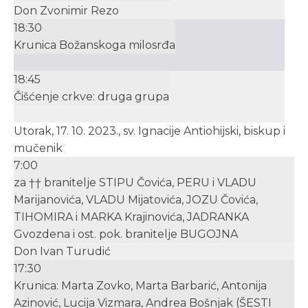
Don Zvonimir Rezo
18:30
Krunica Božanskoga milosrđa
18:45
Čišćenje crkve: druga grupa
Utorak, 17. 10. 2023., sv. Ignacije Antiohijski, biskup i
mučenik
7:00
za †† branitelje STIPU Čovića, PERU i VLADU
Marijanovića, VLADU Mijatovića, JOZU Čovića,
TIHOMIRA i MARKA Krajinovića, JADRANKA
Gvozdena i ost. pok. branitelje BUGOJNA
Don Ivan Turudić
17:30
Krunica: Marta Zovko, Marta Barbarić, Antonija
Azinović, Lucija Vizmara, Andrea Bošnjak (ŠESTI