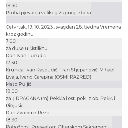
18:30
Proba pjevanja velikog župnog zbora
Četvrtak, 19. 10. 2023., svagdan 28. tjedna Vremena
kroz godinu
7:00
za duše u čistilištu
Don Ivan Turudić
17:30
Krunica: Ivan Raspudić, Fran Stjepanović, Mihael
Livaja, Ivano Čarapina (OSMI RAZRED)
Mato Puljić
18:00
za † DRAGANA (m) Pekića i ost. pok. iz ob. Pekić i
Pinjušić
Don Zvonimir Rezo
18:30
Pobožnost Presvetom Oltarskom Sakramentu