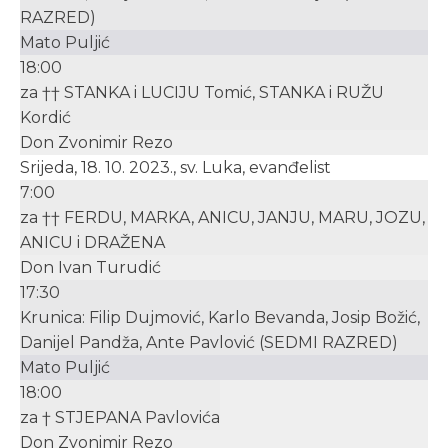
RAZRED)
Mato Puljić
18:00
za †† STANKA i LUCIJU Tomić, STANKA i RUŽU
Kordić
Don Zvonimir Rezo
Srijeda, 18. 10. 2023., sv. Luka, evanđelist
7:00
za †† FERDU, MARKA, ANICU, JANJU, MARU, JOZU,
ANICU i DRAŽENA
Don Ivan Turudić
17:30
Krunica: Filip Dujmović, Karlo Bevanda, Josip Božić,
Danijel Pandža, Ante Pavlović (SEDMI RAZRED)
Mato Puljić
18:00
za † STJEPANA Pavlovića
Don Zvonimir Rezo