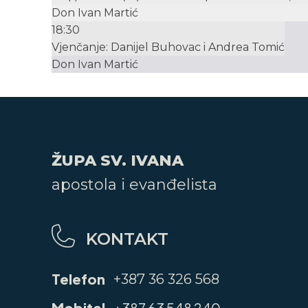
Don Ivan Martić
18:30
Vjenčanje: Danijel Buhovac i Andrea Tomić
Don Ivan Martić
ŽUPA SV. IVANA
apostola i evanđelista
KONTAKT
Telefon
+387 36 326 568
Mobitel
+387 63 548 240