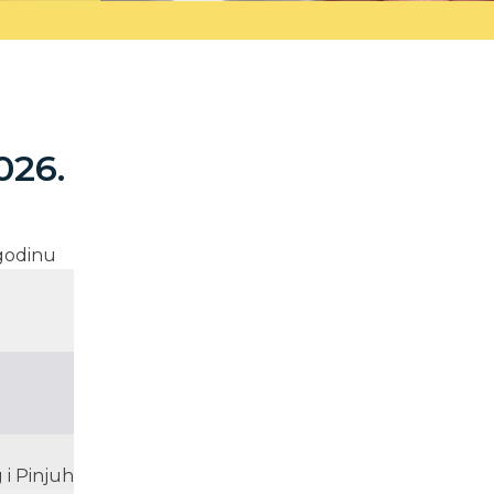
026.
 godinu
 i Pinjuh