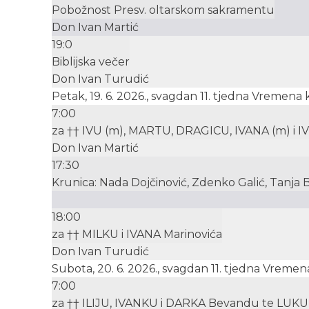
Pobožnost Presv. oltarskom sakramentu
Don Ivan Martić
19:0
Biblijska večer
Don Ivan Turudić
Petak, 19. 6. 2026., svagdan 11. tjedna Vremena
7:00
za †† IVU (m), MARTU, DRAGICU, IVANA (m) i IV
Don Ivan Martić
17:30
Krunica: Nada Dojčinović, Zdenko Galić, Tanja 
18:00
za †† MILKU i IVANA Marinovića
Don Ivan Turudić
Subota, 20. 6. 2026., svagdan 11. tjedna Vreme
7:00
za †† ILIJU, IVANKU i DARKA Bevandu te LUKU