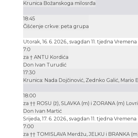
Krunica Božanskoga milosrđa
18:45
Čišćenje crkve: peta grupa
Utorak, 16. 6. 2026., svagdan 11. tjedna Vremen
7:0
za † ANTU Kordića
Don Ivan Turudić
17:30
Krunica: Nada Dojčinović, Zednko Galić, Mario 
18:00
za †† ROSU (ž), SLAVKA (m) i ZORANA (m) Lovr
Don Ivan Martić
Srijeda, 17. 6. 2026., svagdan 11. tjedna Vremen
7:00
za †† TOMISLAVA Merdžu, JELKU i BRANKA (m)