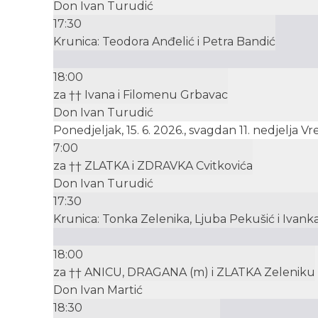
Don Ivan Turudić
17:30
Krunica: Teodora Anđelić i Petra Bandić
18:00
za †† Ivana i Filomenu Grbavac
Don Ivan Turudić
Ponedjeljak, 15. 6. 2026., svagdan 11. nedjelja
7:00
za †† ZLATKA i ZDRAVKA Cvitkovića
Don Ivan Turudić
17:30
Krunica: Tonka Zelenika, Ljuba Pekušić i Ivanka
18:00
za †† ANICU, DRAGANA (m) i ZLATKA Zeleniku
Don Ivan Martić
18:30