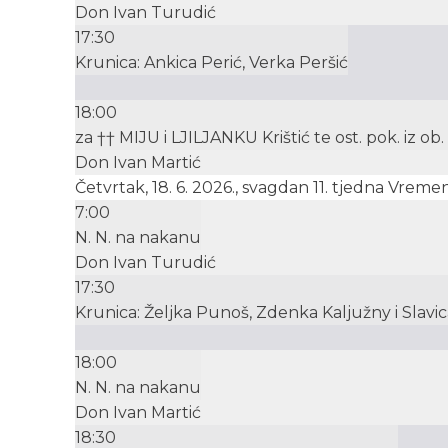
Don Ivan Turudić
17:30
Krunica: Ankica Perić, Verka Peršić
18:00
za †† MIJU i LJILJANKU Krištić te ost. pok. iz ob.
Don Ivan Martić
Četvrtak, 18. 6. 2026., svagdan 11. tjedna Vrem
7:00
N. N. na nakanu
Don Ivan Turudić
17:30
Krunica: Željka Punoš, Zdenka Kaljužny i Slavic
18:00
N. N. na nakanu
Don Ivan Martić
18:30