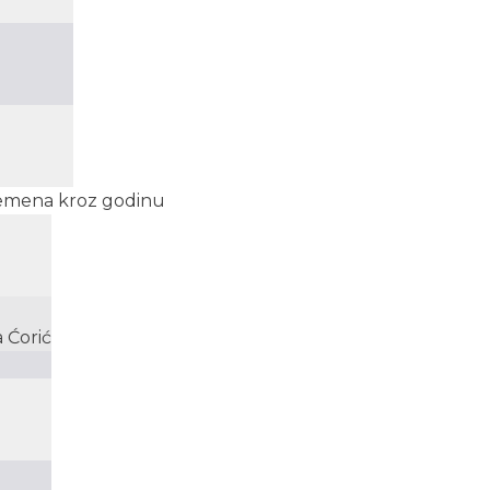
 Vremena kroz godinu
 Ćorić