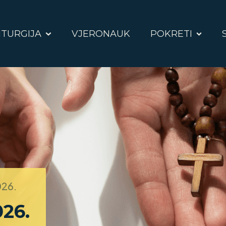
ITURGIJA
VJERONAUK
POKRETI
026.
026.