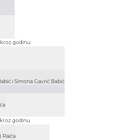
a kroz godinu
Babić i Simona Gavrić Babić
ića
a kroz godinu
 Raiča