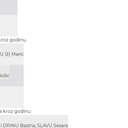
 kroz godinu
U (ž) Marić
Božić
na kroz godinu
 i DRINU Bazina, SLAVU Sesara