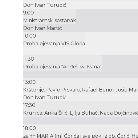
Don Ivan Turudić
9:00
Ministrantski sastanak
Don Ivan Martić
10:00
Proba pjevanja VIS Gloria
11:30
Proba pjevanja "Anđeli sv. Ivana"
13:00
Krštenje: Pavle Prskalo, Rafael Beno i Josip Mar
Don Ivan Turudić
17:30
Krunica: Anka Šilić, Ljilja Buhač, Nada Dojčinovi
18:00
za †† MARIA (m) Ćorića i sve pok. iz ob. Ćorić, H