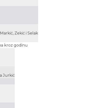
 Markić, Zekić i Selak
ena kroz godinu
a Jurkić