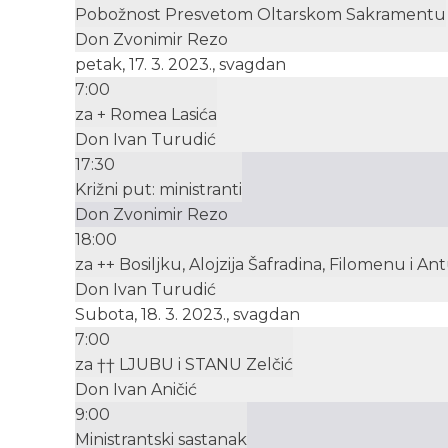
Pobožnost Presvetom Oltarskom Sakramentu
Don Zvonimir Rezo
petak, 17. 3. 2023., svagdan
7:00
za + Romea Lasića
Don Ivan Turudić
17:30
Križni put: ministranti
Don Zvonimir Rezo
18:00
za ++ Bosiljku, Alojzija Šafradina, Filomenu i An
Don Ivan Turudić
Subota, 18. 3. 2023., svagdan
7:00
za †† LJUBU i STANU Zelčić
Don Ivan Aničić
9:00
Ministrantski sastanak