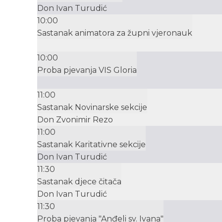
Don Ivan Turudić
10:00
Sastanak animatora za župni vjeronauk
10:00
Proba pjevanja VIS Gloria
11:00
Sastanak Novinarske sekcije
Don Zvonimir Rezo
11:00
Sastanak Karitativne sekcije
Don Ivan Turudić
11:30
Sastanak djece čitača
Don Ivan Turudić
11:30
Proba pjevanja "Anđeli sv. Ivana"