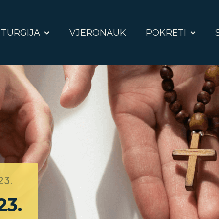
ITURGIJA
VJERONAUK
POKRETI
23.
23.