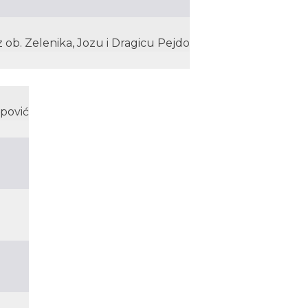
iz ob. Zelenika, Jozu i Dragicu Pejdo
apović