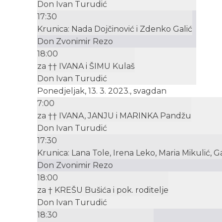
Don Ivan Turudić
17:30
Krunica: Nada Dojčinović i Zdenko Galić
Don Zvonimir Rezo
18:00
za †† IVANA i ŠIMU Kulaš
Don Ivan Turudić
Ponedjeljak, 13. 3. 2023., svagdan
7:00
za †† IVANA, JANJU i MARINKA Pandžu
Don Ivan Turudić
17:30
Krunica: Lana Tole, Irena Leko, Maria Mikulić, G
Don Zvonimir Rezo
18:00
za † KREŠU Bušića i pok. roditelje
Don Ivan Turudić
18:30