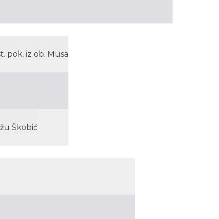
t. pok. iz ob. Musa
Ružu Škobić