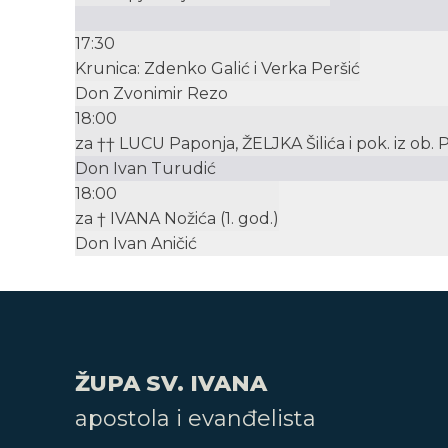
17:30
Krunica: Zdenko Galić i Verka Peršić
Don Zvonimir Rezo
18:00
za †† LUCU Paponja, ŽELJKA Šilića i pok. iz ob. P
Don Ivan Turudić
18:00
za † IVANA Nožića (1. god.)
Don Ivan Aničić
ŽUPA SV. IVANA
apostola i evanđelista