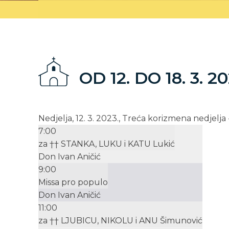
OD 12. DO 18. 3. 20
Nedjelja, 12. 3. 2023., Treća korizmena nedjelj
7:00
za †† STANKA, LUKU i KATU Lukić
Don Ivan Aničić
9:00
Missa pro populo
Don Ivan Aničić
11:00
za †† LJUBICU, NIKOLU i ANU Šimunović