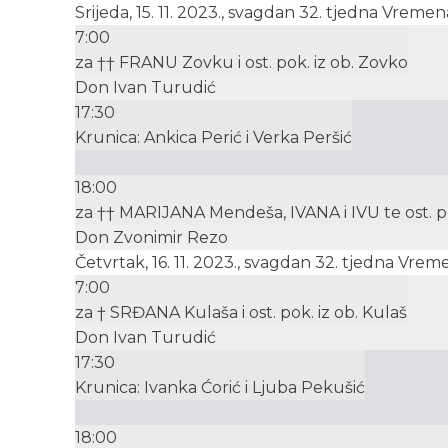
Srijeda, 15. 11. 2023., svagdan 32. tjedna Vrem
7:00
za †† FRANU Zovku i ost. pok. iz ob. Zovko
Don Ivan Turudić
17:30
Krunica: Ankica Perić i Verka Peršić
18:00
za †† MARIJANA Mendeša, IVANA i IVU te ost. p
Don Zvonimir Rezo
Četvrtak, 16. 11. 2023., svagdan 32. tjedna Vre
7:00
za † SRĐANA Kulaša i ost. pok. iz ob. Kulaš
Don Ivan Turudić
17:30
Krunica: Ivanka Ćorić i Ljuba Pekušić
18:00