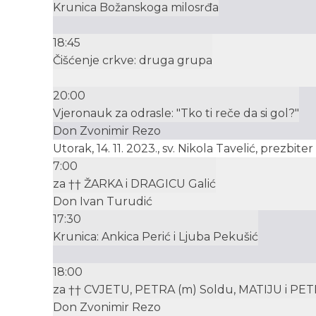
Krunica Božanskoga milosrđa
18:45
Čišćenje crkve: druga grupa
20:00
Vjeronauk za odrasle: "Tko ti reče da si gol?"
Don Zvonimir Rezo
Utorak, 14. 11. 2023., sv. Nikola Tavelić, prezbite
7:00
za †† ŽARKA i DRAGICU Galić
Don Ivan Turudić
17:30
Krunica: Ankica Perić i Ljuba Pekušić
18:00
za †† CVJETU, PETRA (m) Soldu, MATIJU i PETRA
Don Zvonimir Rezo