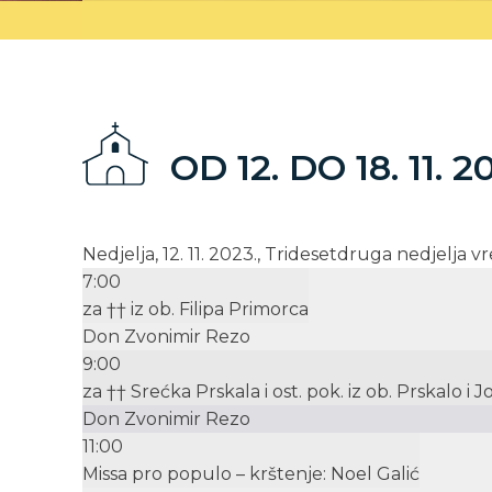
OD 12. DO 18. 11. 2
Nedjelja, 12. 11. 2023., Tridesetdruga nedjelja
7:00
za †† iz ob. Filipa Primorca
Don Zvonimir Rezo
9:00
za †† Srećka Prskala i ost. pok. iz ob. Prskalo i J
Don Zvonimir Rezo
11:00
Missa pro populo – krštenje: Noel Galić