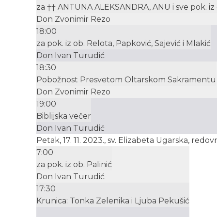
za †† ANTUNA ALEKSANDRA, ANU i sve pok. iz o
Don Zvonimir Rezo
18:00
za pok. iz ob. Relota, Papković, Sajević i Mlakić
Don Ivan Turudić
18:30
Pobožnost Presvetom Oltarskom Sakramentu
Don Zvonimir Rezo
19:00
Biblijska večer
Don Ivan Turudić
Petak, 17. 11. 2023., sv. Elizabeta Ugarska, redov
7:00
za pok. iz ob. Palinić
Don Ivan Turudić
17:30
Krunica: Tonka Zelenika i Ljuba Pekušić