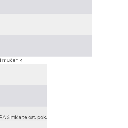
r i mučenik
 Šimića te ost. pok.