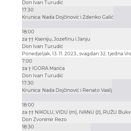
Don Ivan Turudić
17:30
Krunica: Nada Dojčinović i Zdenko Galić
18:00
za †† Kseniju, Jozefinu i Janju
Don Ivan Turudić
Ponedjeljak, 13. 11. 2023., svagdan 32. tjedna
7:00
za † IGORA Marića
Don Ivan Turudić
17:30
Krunica: Nada Dojčinović i Renato Vasilj
18:00
za †† NIKOLU, VIDU (m), IVANU (ž), RUŽU Bukvić,
Don Zvonimir Rezo
18:30