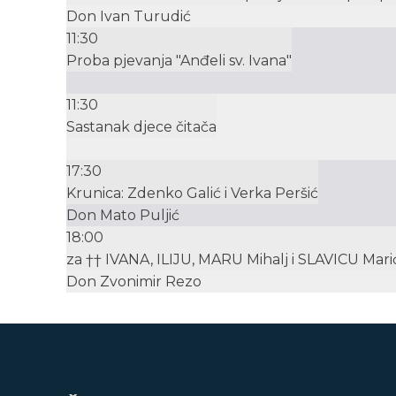
Don Ivan Turudić
11:30
Proba pjevanja "Anđeli sv. Ivana"
11:30
Sastanak djece čitača
17:30
Krunica: Zdenko Galić i Verka Peršić
Don Mato Puljić
18:00
za †† IVANA, ILIJU, MARU Mihalj i SLAVICU Mari
Don Zvonimir Rezo