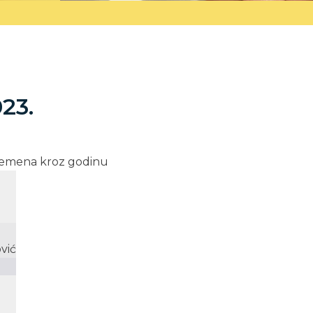
023.
 vremena kroz godinu
ović