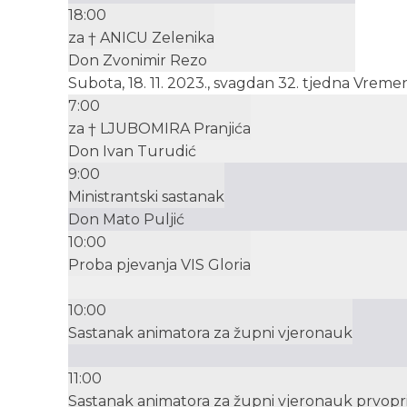
18:00
za † ANICU Zelenika
Don Zvonimir Rezo
Subota, 18. 11. 2023., svagdan 32. tjedna Vrem
7:00
za † LJUBOMIRA Pranjića
Don Ivan Turudić
9:00
Ministrantski sastanak
Don Mato Puljić
10:00
Proba pjevanja VIS Gloria
10:00
Sastanak animatora za župni vjeronauk
11:00
Sastanak animatora za župni vjeronauk prvopr