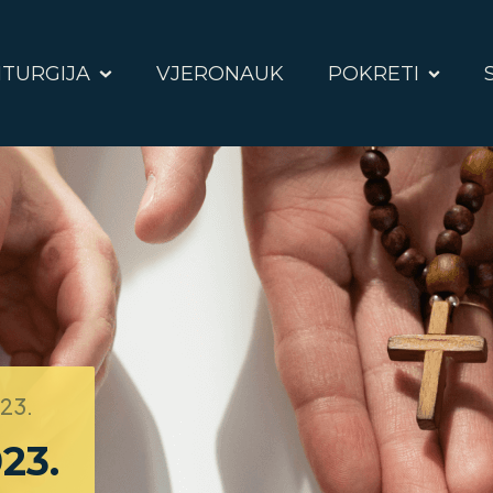
ITURGIJA
VJERONAUK
POKRETI
023.
023.