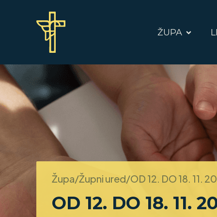
ŽUPA
L
Župa/Župni ured/
OD 12. DO 18. 11. 2
OD 12. DO 18. 11. 2