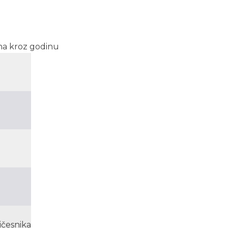
ena kroz godinu
ičesnika