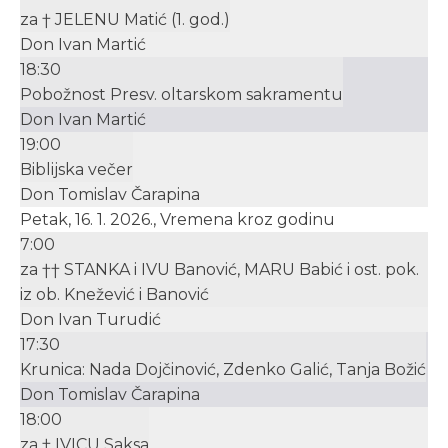
za † JELENU Matić (1. god.)
Don Ivan Martić
18:30
Pobožnost Presv. oltarskom sakramentu
Don Ivan Martić
19:00
Biblijska večer
Don Tomislav Čarapina
Petak, 16. 1. 2026., Vremena kroz godinu
7:00
za †† STANKA i IVU Banović, MARU Babić i ost. pok.
iz ob. Knežević i Banović
Don Ivan Turudić
17:30
Krunica: Nada Dojčinović, Zdenko Galić, Tanja Božić
Don Tomislav Čarapina
18:00
za † IVICU Saksa