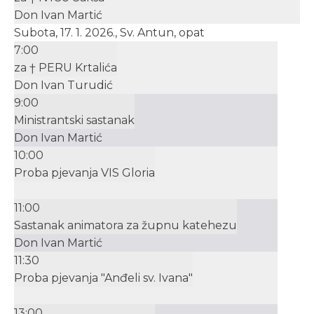
Don Ivan Martić
Subota, 17. 1. 2026., Sv. Antun, opat
7:00
za † PERU Krtalića
Don Ivan Turudić
9:00
Ministrantski sastanak
Don Ivan Martić
10:00
Proba pjevanja VIS Gloria
11:00
Sastanak animatora za župnu katehezu
Don Ivan Martić
11:30
Proba pjevanja "Anđeli sv. Ivana"
13:00