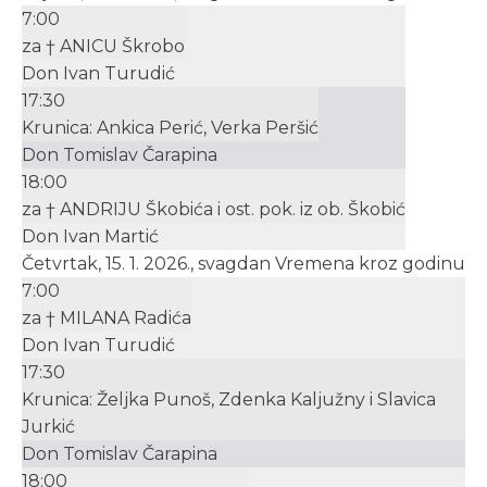
7:00
za † ANICU Škrobo
Don Ivan Turudić
17:30
Krunica: Ankica Perić, Verka Peršić
Don Tomislav Čarapina
18:00
za † ANDRIJU Škobića i ost. pok. iz ob. Škobić
Don Ivan Martić
Četvrtak, 15. 1. 2026., svagdan Vremena kroz godinu
7:00
za † MILANA Radića
Don Ivan Turudić
17:30
Krunica: Željka Punoš, Zdenka Kaljužny i Slavica
Jurkić
Don Tomislav Čarapina
18:00