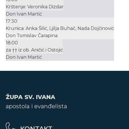
Krštenje: Veronika Dizdar
Don Ivan Martić
17:30
Krunica: Anka Šilić, Ljilja Buhač, Nada Dojčinović
Don Tomislav Čarapina
18:00
za †† iz ob. Aničić i Ostojić
Don Ivan Martić
ŽUPA SV. IVANA
apostola i evanđelista
KONTAKT