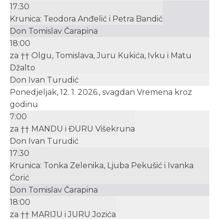
17:30
Krunica: Teodora Anđelić i Petra Bandić
Don Tomislav Čarapina
18:00
za †† Olgu, Tomislava, Juru Kukića, Ivku i Matu
Džalto
Don Ivan Turudić
Ponedjeljak, 12. 1. 2026., svagdan Vremena kroz
godinu
7:00
za †† MANDU i ĐURU Višekruna
Don Ivan Turudić
17:30
Krunica: Tonka Zelenika, Ljuba Pekušić i Ivanka
Ćorić
Don Tomislav Čarapina
18:00
za †† MARIJU i JURU Jozića