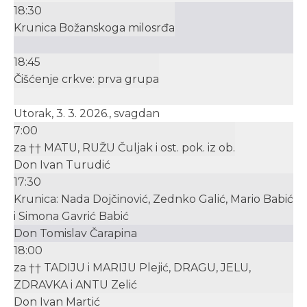
18:30
Krunica Božanskoga milosrđa
18:45
Čišćenje crkve: prva grupa
Utorak, 3. 3. 2026., svagdan
7:00
za †† MATU, RUŽU Čuljak i ost. pok. iz ob.
Don Ivan Turudić
17:30
Krunica: Nada Dojčinović, Zednko Galić, Mario Babić
i Simona Gavrić Babić
Don Tomislav Čarapina
18:00
za †† TADIJU i MARIJU Plejić, DRAGU, JELU,
ZDRAVKA i ANTU Zelić
Don Ivan Martić