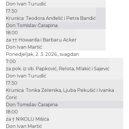
Don Ivan Turudić
17:30
Krunica: Teodora Anđelić i Petra Bandić
Don Tomislav Čarapina
18:00
za †† Howarda i Barbaru Acker
Don Ivan Martić
Ponedjeljak, 2. 3. 2026., svagdan
7:00
za pok. iz ob. Papković, Relota, Mlakić i Sajević
Don Ivan Turudić
17:30
Krunica: Tonka Zelenika, Ljuba Pekušić i Ivanka
Ćorić
Don Tomislav Čarapina
18:00
za † NIKOLU Mišića
Don Ivan Martić