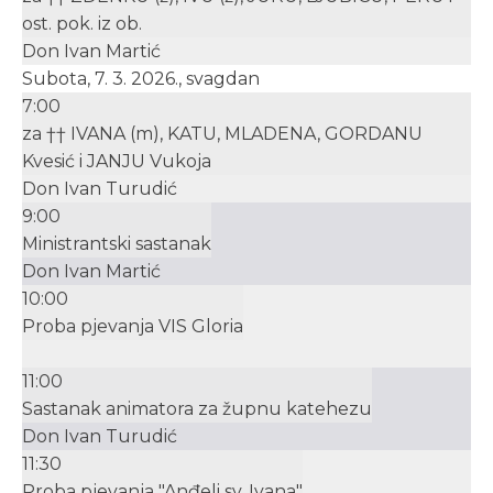
ost. pok. iz ob.
Don Ivan Martić
Subota, 7. 3. 2026., svagdan
7:00
za †† IVANA (m), KATU, MLADENA, GORDANU
Kvesić i JANJU Vukoja
Don Ivan Turudić
9:00
Ministrantski sastanak
Don Ivan Martić
10:00
Proba pjevanja VIS Gloria
11:00
Sastanak animatora za župnu katehezu
Don Ivan Turudić
11:30
Proba pjevanja "Anđeli sv. Ivana"