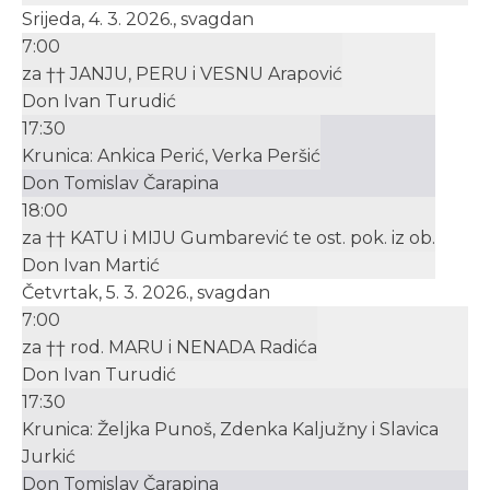
Srijeda, 4. 3. 2026., svagdan
7:00
za †† JANJU, PERU i VESNU Arapović
Don Ivan Turudić
17:30
Krunica: Ankica Perić, Verka Peršić
Don Tomislav Čarapina
18:00
za †† KATU i MIJU Gumbarević te ost. pok. iz ob.
Don Ivan Martić
Četvrtak, 5. 3. 2026., svagdan
7:00
za †† rod. MARU i NENADA Radića
Don Ivan Turudić
17:30
Krunica: Željka Punoš, Zdenka Kaljužny i Slavica
Jurkić
Don Tomislav Čarapina