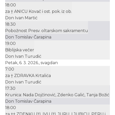
18:00
za † ANICU Kovač i ost. pok. iz ob.
Don Ivan Martić
18:30
Pobožnost Presv. oltarskom sakramentu
Don Tomislav Čarapina
19:00
Biblijska večer
Don Ivan Turudić
Petak, 6. 3. 2026., svagdan
7:00
za † ZDRAVKA Krtalića
Don Ivan Turudić
17:30
Krunica: Nada Dojčinović, Zdenko Galić, Tanja Božić
Don Tomislav Čarapina
18:00
za †† ZDENKU (ž), IVU (ž), JURU, LJUBICU, PERU i