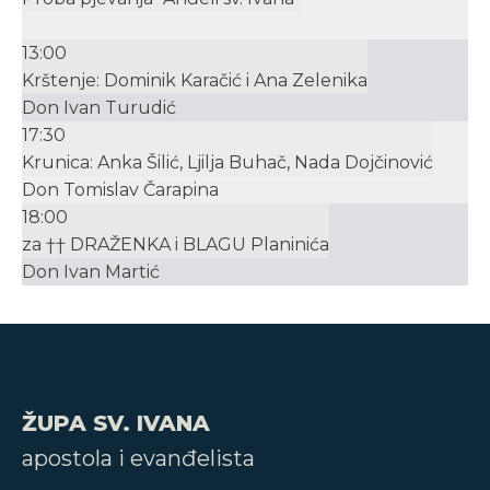
13:00
Krštenje: Dominik Karačić i Ana Zelenika
Don Ivan Turudić
17:30
Krunica: Anka Šilić, Ljilja Buhač, Nada Dojčinović
Don Tomislav Čarapina
18:00
za †† DRAŽENKA i BLAGU Planinića
Don Ivan Martić
ŽUPA SV. IVANA
apostola i evanđelista