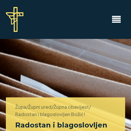
Župa/Župni ured/Župna obavijest/
Radostan i blagoslovljen Božić!
Radostan i blagoslovljen