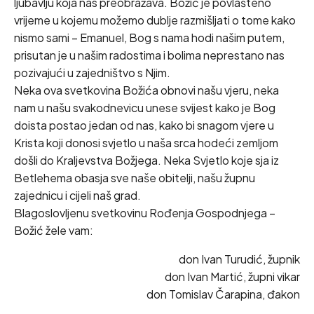
ljubavlju koja nas preobražava. Božić je povlašteno
vrijeme u kojemu možemo dublje razmišljati o tome kako
nismo sami – Emanuel, Bog s nama hodi našim putem,
prisutan je u našim radostima i bolima neprestano nas
pozivajući u zajedništvo s Njim.
Neka ova svetkovina Božića obnovi našu vjeru, neka
nam u našu svakodnevicu unese svijest kako je Bog
doista postao jedan od nas, kako bi snagom vjere u
Krista koji donosi svjetlo u naša srca hodeći zemljom
došli do Kraljevstva Božjega. Neka Svjetlo koje sja iz
Betlehema obasja sve naše obitelji, našu župnu
zajednicu i cijeli naš grad.
Blagoslovljenu svetkovinu Rođenja Gospodnjega –
Božić žele vam:
don Ivan Turudić, župnik
don Ivan Martić, župni vikar
don Tomislav Čarapina, đakon