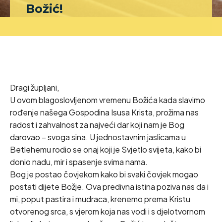
Božić!
Dragi župljani,
U ovom blagoslovljenom vremenu Božića kada slavimo
rođenje našega Gospodina Isusa Krista, prožima nas
radost i zahvalnost za najveći dar koji nam je Bog
darovao – svoga sina. U jednostavnim jaslicama u
Betlehemu rodio se onaj koji je Svjetlo svijeta, kako bi
donio nadu, mir i spasenje svima nama.
Bog je postao čovjekom kako bi svaki čovjek mogao
postati dijete Božje. Ova predivna istina poziva nas da i
mi, poput pastira i mudraca, krenemo prema Kristu
otvorenog srca, s vjerom koja nas vodi i s djelotvornom