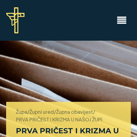
Župa/Župni ured/Župna obavijest/
PRVA PRIČEST I KRIZMA U NAŠOJ ŽUPI
PRVA PRIČEST I KRIZMA U