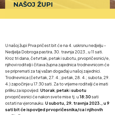
NAŠOJ ŽUPI
U našoj župi Prva pričest bit će na 4. uskrsnu nedjelju -
Nedjelja Dobroga pastira, 30. travnja 2023., u 11 sati.
Kroz tri dana, četvrtak, petak i subotu, prvopričesnici/e,
njihovi roditelji i čitava župna zajednica trodnevnicom će
se pripremati za taj važan događaj u našoj zajednici.
Trodnevnica (četvrtak, 27. 4.; petak, 28. 4.; subota, 29.
4.) započinje u 17:30 sati. Za to vrijeme roditelji će imati
priliku za ispovijed.
Utorak
,
petak
i
subotu
prvopričesnici će nakon svete mise tj. u
18:30
sati
ostati na vjeronauku.
U subotu, 29. travnja 2023., u 9
sati bit će ispovijed prvopričesnika/ca i njihovih