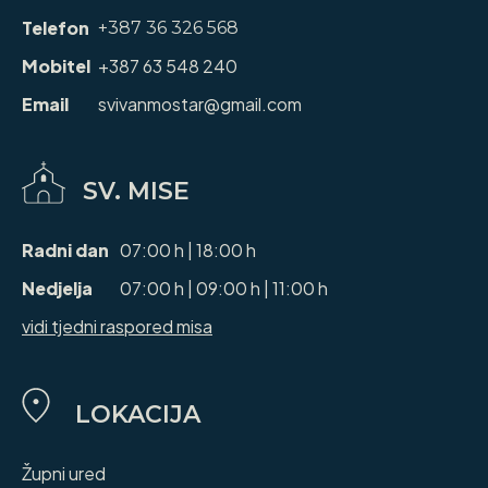
Telefon
+387 36 326 568
Mobitel
+387 63 548 240
Email
svivanmostar@gmail.com
SV. MISE
Radni dan
07:00 h | 18:00 h
Nedjelja
07:00 h | 09:00 h | 11:00 h
vidi tjedni raspored misa
LOKACIJA
Župni ured