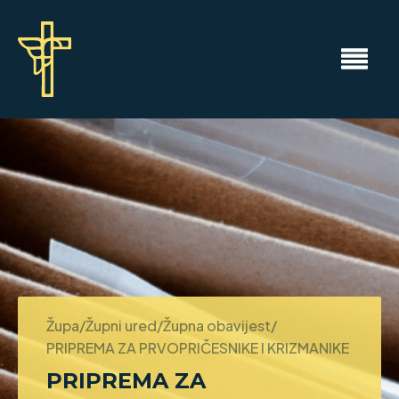
Župa/Župni ured/Župna obavijest/
PRIPREMA ZA PRVOPRIČESNIKE I KRIZMANIKE
PRIPREMA ZA