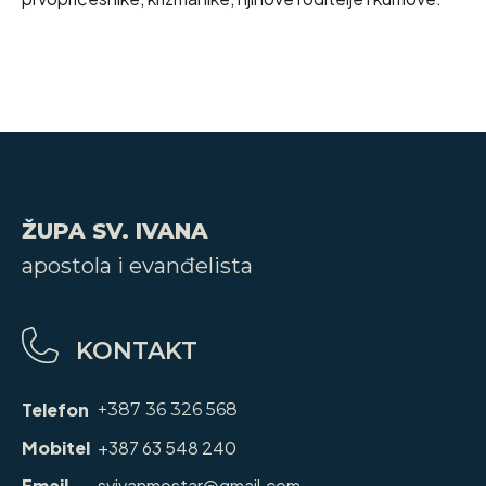
ŽUPA SV. IVANA
apostola i evanđelista
KONTAKT
Telefon
+387 36 326 568
Mobitel
+387 63 548 240
Email
svivanmostar@gmail.com