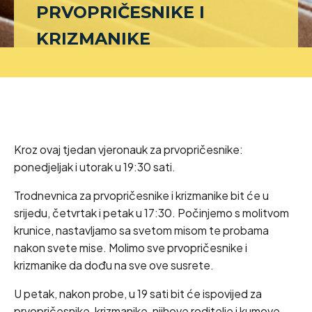
PRVOPRIČESNIKE I
KRIZMANIKE
Kroz ovaj tjedan vjeronauk za prvopričesnike:
ponedjeljak i utorak u 19:30 sati.
Trodnevnica za prvopričesnike i krizmanike bit će u
srijedu, četvrtak i petak u 17:30. Počinjemo s molitvom
krunice, nastavljamo sa svetom misom te probama
nakon svete mise. Molimo sve prvopričesnike i
krizmanike da dođu na sve ove susrete.
U petak, nakon probe, u 19 sati bit će ispovijed za
prvopričesnike, krizmanike, njihove roditelje i kumove.