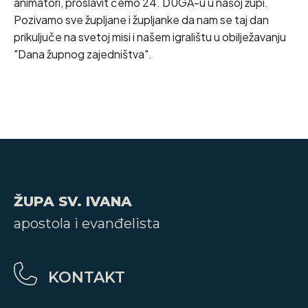
animatori, proslavit ćemo 24. DUGA-u u našoj župi.
Pozivamo sve župljane i župljanke da nam se taj dan
prikuljuče na svetoj misi i našem igralištu u obilježavanju
"Dana župnog zajedništva".
ŽUPA SV. IVANA
apostola i evanđelista
KONTAKT