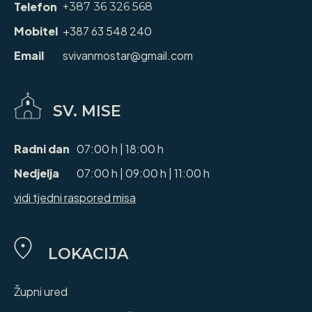
Telefon
+387 36 326 568
Mobitel
+387 63 548 240
Email
svivanmostar@gmail.com
SV. MISE
Radni dan
07:00 h | 18:00 h
Nedjelja
07:00 h | 09:00 h | 11:00 h
vidi tjedni raspored misa
LOKACIJA
Župni ured