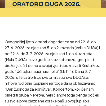
ORATORIJ DUGA 2026.
Ovogodišnji ljetni oratorij događat će se od 22. 6. do
27. 6. 2026. za djecu od 5. do 9. razreda (Velika DUGA) i
od 29. 6. do 3. 7. 2026. za djecu od 1. do 4. razreda
(Mala DUGA). I ove godine kroz katehezu, igre, ples i
druženje učit ćemo o svojoj vjeri i upoznavati Krista kroz
geslo "Učitelju, nauči nas moliti" (Lk 11, 1). Dana 3. 7.
2026. u 18 sati biti će sveta misa za sve DUGAše,
njihove roditelje i župljane jer toga dana obilježavamo
"Dan župnoga zajedništva". Koncertom, koji će nam
prirediti grupa Neretva, neki članovi toga benda počeli
su svoje prve glazbene korake baš u ovoj župi i bili