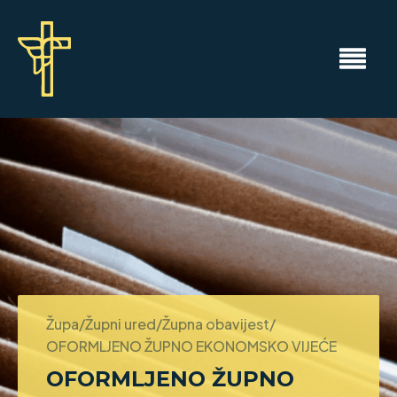
Župa/Župni ured/Župna obavijest/
OFORMLJENO ŽUPNO EKONOMSKO VIJEĆE
OFORMLJENO ŽUPNO