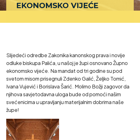
EKONOMSKO VIJEĆE
Slijedeći odredbe Zakonika kanonskog prava i novije
odluke biskupa Palića, u našoj je župi osnovano Župno
ekonomsko vijeće. Na mandat od tri godine su pod
svetom misom prisegnuli Zdenko Galić, Željko Tomić,
Ivana Vujević i Borislava Šarić. Molimo Božji zagovor da
njihova savjetodavna uloga bude od pomoći našim
svećenicima u upravljanju materijalnim dobrima naše
župe!