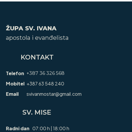
ŽUPA SV. IVANA
apostola i evanđelista
KONTAKT
Telefon
+387 36 326 568
Mobitel
+387 63 548 240
Email
svivanmostar@gmail.com
SV. MISE
Radni dan
07:00 h | 18:00 h