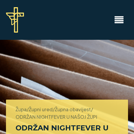
Župa/Župni ured/Župna obavijest/
ODRŽAN NIGHTFEVER U NAŠOJ ŽUPI
ODRŽAN NIGHTFEVER U