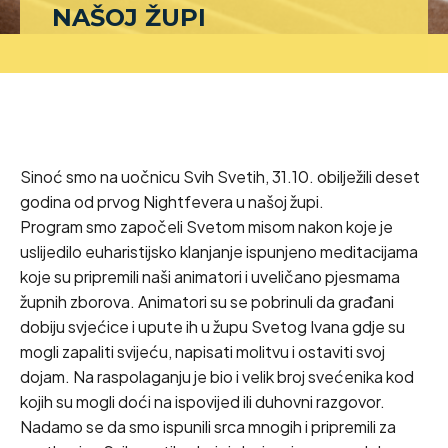
NAŠOJ ŽUPI
Sinoć smo na uočnicu Svih Svetih, 31.10. obilježili deset
godina od prvog Nightfevera u našoj župi.
Program smo započeli Svetom misom nakon koje je
uslijedilo euharistijsko klanjanje ispunjeno meditacijama
koje su pripremili naši animatori i uveličano pjesmama
župnih zborova. Animatori su se pobrinuli da građani
dobiju svjećice i upute ih u župu Svetog Ivana gdje su
mogli zapaliti svijeću, napisati molitvu i ostaviti svoj
dojam. Na raspolaganju je bio i velik broj svećenika kod
kojih su mogli doći na ispovijed ili duhovni razgovor.
Nadamo se da smo ispunili srca mnogih i pripremili za