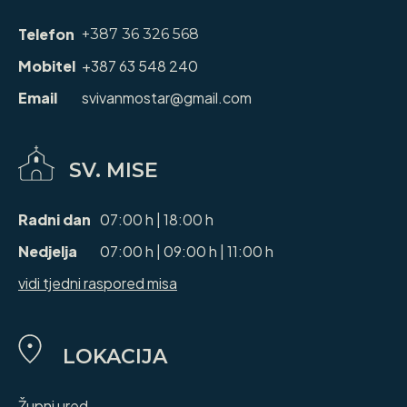
Telefon
+387 36 326 568
Mobitel
+387 63 548 240
Email
svivanmostar@gmail.com
SV. MISE
Radni dan
07:00 h | 18:00 h
Nedjelja
07:00 h | 09:00 h | 11:00 h
vidi tjedni raspored misa
LOKACIJA
Župni ured