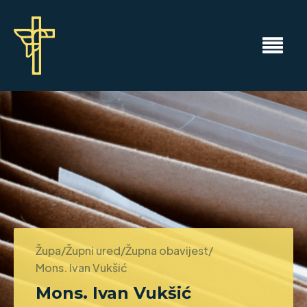
Župa/Župni ured/Župna obavijest/
Mons. Ivan Vukšić
Mons. Ivan Vukšić