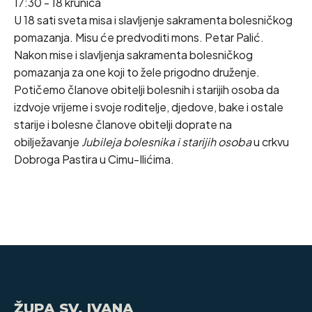
17:30 - 18 krunica
U 18 sati sveta misa i slavljenje sakramenta bolesničkog
pomazanja. Misu će predvoditi mons. Petar Palić.
Nakon mise i slavljenja sakramenta bolesničkog
pomazanja za one koji to žele prigodno druženje.
Potičemo članove obitelji bolesnih i starijih osoba da
izdvoje vrijeme i svoje roditelje, djedove, bake i ostale
starije i bolesne članove obitelji doprate na
obilježavanje
Jubileja bolesnika i starijih osoba
u crkvu
Dobroga Pastira u Cimu-Ilićima.
ŽUPA SV. IVANA