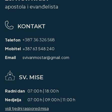
apostola i evanđelista
KONTAKT
Telefon
+387 36 326 568
Mobitel
+387 63 548 240
Email
svivanmostar@gmail.com
SV. MISE
Radni dan
07:00 h | 18:00 h
Nedjelja
07:00 h | 09:00 h | 11:00 h
vidi tjedni raspored misa