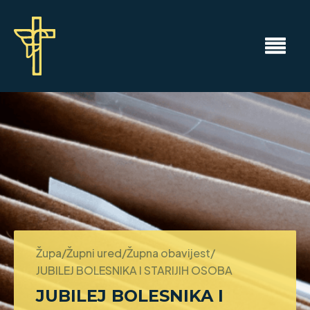
Župa/Župni ured/Župna obavijest/
JUBILEJ BOLESNIKA I STARIJIH OSOBA
JUBILEJ BOLESNIKA I