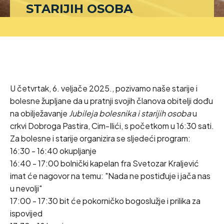
STARIJIH OSOBA
U četvrtak, 6. veljače 2025., pozivamo naše starije i
bolesne župljane da u pratnji svojih članova obitelji dođu
na obilježavanje
Jubileja bolesnika i starijih osoba
u
crkvi Dobroga Pastira, Cim-Ilići, s početkom u 16:30 sati.
Za bolesne i starije organizira se sljedeći program:
16:30 - 16:40 okupljanje
16:40 - 17:00 bolnički kapelan fra Svetozar Kraljević
imat će nagovor na temu: "Nada ne postiđuje i jača nas
u nevolji"
17:00 - 17:30 bit će pokorničko bogoslužje i prilika za
ispovijed