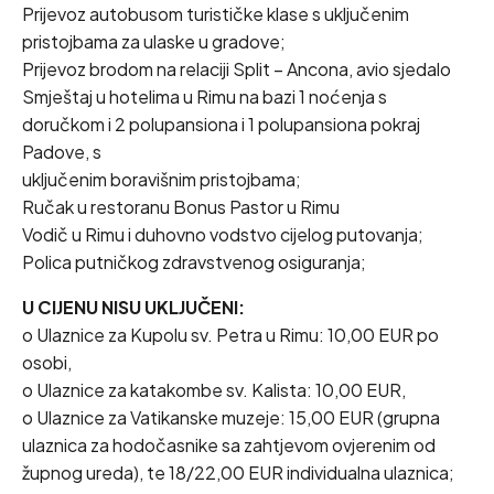
Prijevoz autobusom turističke klase s uključenim
pristojbama za ulaske u gradove;
Prijevoz brodom na relaciji Split – Ancona, avio sjedalo
Smještaj u hotelima u Rimu na bazi 1 noćenja s
doručkom i 2 polupansiona i 1 polupansiona pokraj
Padove, s
uključenim boravišnim pristojbama;
Ručak u restoranu Bonus Pastor u Rimu
Vodič u Rimu i duhovno vodstvo cijelog putovanja;
Polica putničkog zdravstvenog osiguranja;
U CIJENU NISU UKLJUČENI:
o Ulaznice za Kupolu sv. Petra u Rimu: 10,00 EUR po
osobi,
o Ulaznice za katakombe sv. Kalista: 10,00 EUR,
o Ulaznice za Vatikanske muzeje: 15,00 EUR (grupna
ulaznica za hodočasnike sa zahtjevom ovjerenim od
župnog ureda), te 18/22,00 EUR individualna ulaznica;