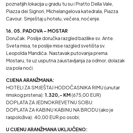
poznatijih lokacija u gradu tu su i Pratto Della Vale,
Piazza dei Signori, Michelangelova katedrala, Piazza
Cavour. Smještaj u hotelu, večera, noćenje.
16. 05. PADOVA – MOSTAR
Doručak. Poslije doručka razgled bazilike sv. Ante.
Sveta misa, te poslije mise razgled svetišta sv.
Leopolda Mandića. Nastavak putovanja prema
Mostaru, te uz usputna zaustavljanja za odmor, dolazak
iza pola noći.
CIJENA ARANŽMANA:
HOTELI ZA SMJEŠTAJ HODOČASNIKA RIMU (unutar
rimskog prstena):
1.320,- KM
(675,00 EUR)
DOPLATA ZA JEDNOKREVETNU SOBU:
DOPLATA ZA KABINU KABINU NA BRODU (ako je
raspoloživa): 40,00 EUR po osobi;
U CIJENU ARANŽMANA UKLJUČENO: