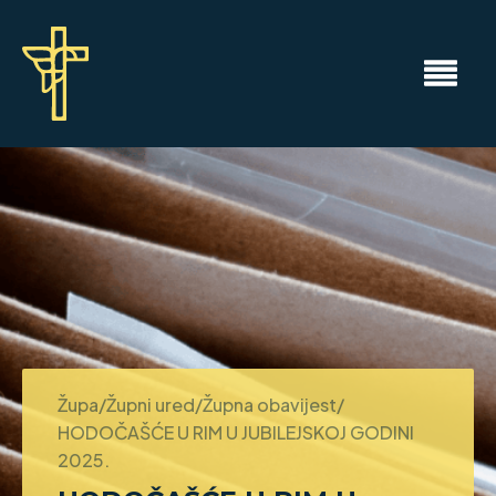
Župa/Župni ured/Župna obavijest/
HODOČAŠĆE U RIM U JUBILEJSKOJ GODINI
2025.