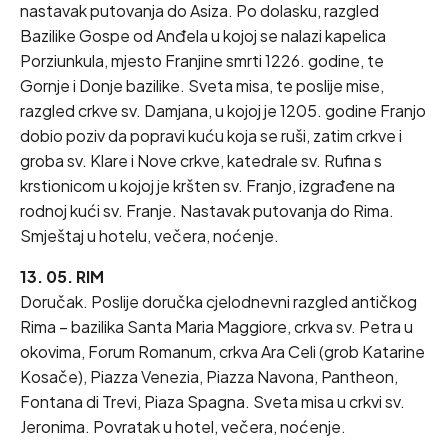
nastavak putovanja do Asiza. Po dolasku, razgled
Bazilike Gospe od Anđela u kojoj se nalazi kapelica
Porziunkula, mjesto Franjine smrti 1226. godine, te
Gornje i Donje bazilike. Sveta misa, te poslije mise,
razgled crkve sv. Damjana, u kojoj je 1205. godine Franjo
dobio poziv da popravi kuću koja se ruši, zatim crkve i
groba sv. Klare i Nove crkve, katedrale sv. Rufina s
krstionicom u kojoj je kršten sv. Franjo, izgrađene na
rodnoj kući sv. Franje. Nastavak putovanja do Rima.
Smještaj u hotelu, večera, noćenje.
13. 05. RIM
Doručak. Poslije doručka cjelodnevni razgled antičkog
Rima – bazilika Santa Maria Maggiore, crkva sv. Petra u
okovima, Forum Romanum, crkva Ara Celi (grob Katarine
Kosače), Piazza Venezia, Piazza Navona, Pantheon,
Fontana di Trevi, Piaza Spagna. Sveta misa u crkvi sv.
Jeronima. Povratak u hotel, večera, noćenje.