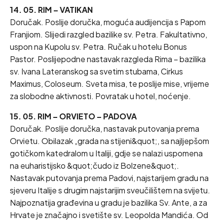
14. 05. RIM – VATIKAN
Doručak. Poslije doručka, moguća audijencija s Papom
Franjiom. Slijedi razgled bazilike sv. Petra. Fakultativno,
uspon na Kupolu sv. Petra. Ručak u hotelu Bonus
Pastor. Poslijepodne nastavak razgleda Rima – bazilika
sv. Ivana Lateranskog sa svetim stubama, Cirkus
Maximus, Coloseum. Sveta misa, te poslije mise, vrijeme
za slobodne aktivnosti. Povratak u hotel, noćenje.
15. 05. RIM – ORVIETO – PADOVA
Doručak. Poslije doručka, nastavak putovanja prema
Orvietu. Obilazak „grada na stijeni&quot;, sa najljepšom
gotičkom katedralom u Italiji, gdje se nalazi uspomena
na euharistijsko &quot;čudo iz Bolzene&quot;.
Nastavak putovanja prema Padovi, najstarijem gradu na
sjeveru Italije s drugim najstarijim sveučilištem na svijetu.
Najpoznatija građevina u gradu je bazilika Sv. Ante, a za
Hrvate je značajno i svetište sv. Leopolda Mandića. Od