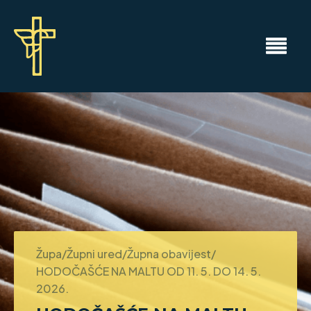
Župa/Župni ured/Župna obavijest/
HODOČAŠĆE NA MALTU OD 11. 5. DO 14. 5.
2026.