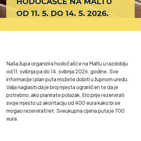
HODOČAŠĆE NA MALTU
OD 11. 5. DO 14. 5. 2026.
Naša župa organizira hodočašće na Maltu u razdoblju
od 11. svibnja pa do 14. svibnja 2026. godine. Sve
informacije i plan puta možete dobiti u župnom uredu.
Valja naglasiti da je broj mjesta ograničen te da je
potrebno, ako planirate polazak, što prije rezervirati
svoje mjesto uz akontaciju od 400 eura kako bi se
mogao rezervirati let. Sveukupna cijena puta je 700
eura.