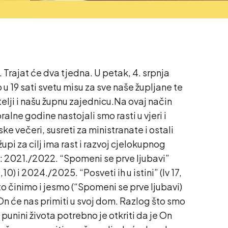
j. Trajat će dva tjedna. U petak, 4. srpnja
u 19 sati svetu misu za sve naše župljane te
lji i našu župnu zajednicu.Na ovaj način
alne godine nastojali smo rasti u vjeri i
ke večeri, susreti za ministranate i ostali
upi za cilj ima rast i razvoj cjelokupnog
: 2021./2022. “Spomeni se prve ljubavi”
0) i 2024./2025. “Posveti ih u istini” (Iv 17,
što činimo i jesmo (“Spomeni se prve ljubavi)
 On će nas primiti u svoj dom. Razlog što smo
unini života potrebno je otkriti da je On