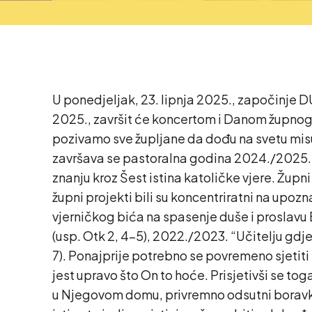
U ponedjeljak, 23. lipnja 2025., započinje D
2025., završit će koncertom i Danom župnog z
pozivamo sve župljane da dođu na svetu misu
završava se pastoralna godina 2024./2025. pod 
znanju kroz Šest istina katoličke vjere. Župni
župni projekti bili su koncentriratni na upozn
vjerničkog bića na spasenje duše i proslavu
(usp. Otk 2, 4-5), 2022./2023. “Učitelju gdje s
7). Ponajprije potrebno se povremeno sjetiti 
jest upravo što On to hoće. Prisjetivši se to
u Njegovom domu, privremno odsutni boravkom 