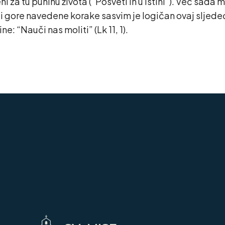
eni za tu puninu života (“Posveti ih u istini”). Već sa
i gore navedene korake sasvim je logičan ovaj sljedeći: 
: “Nauči nas moliti” (Lk 11, 1).