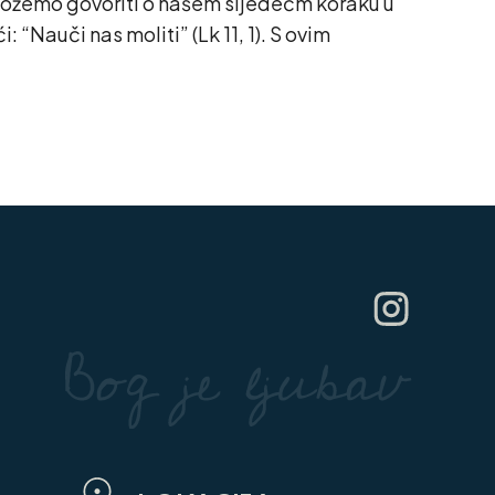
da možemo govoriti o našem sljedećm koraku u
“Nauči nas moliti” (Lk 11, 1). S ovim