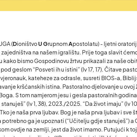
UGA (
D
ioništvo
U
G
rupnom
A
postolatu) - ljetni oratori
ajedništva na našem igralištu. Prije toga slavit ćemo 
 kako bismo Gospodinovu žrtvu prikazali za naše obite
geslom “Posveti ih u istini” (Iv 17, 17). Čitave pastor
 vjeronauk, kateheze za odrasle, susreti BIOS-a, Biblijs
avanje kršćanskih istina. Pastoralno djelovanje u ovoj ž
 Boga. S tom namjerom jesu i gesla pastoralnih godina
tanuješ” (Iv 1, 38), 2023./2025. “Da život imaju” (Iv 10,1
Tko je naša prva ljubav. Bog je naša prva ljubav i sve 
ga potrebno ga je upoznati (“Učitelju gdje stanuješ”) a
ovdje na zemlji, jest da život imamo. Putujući k toj p