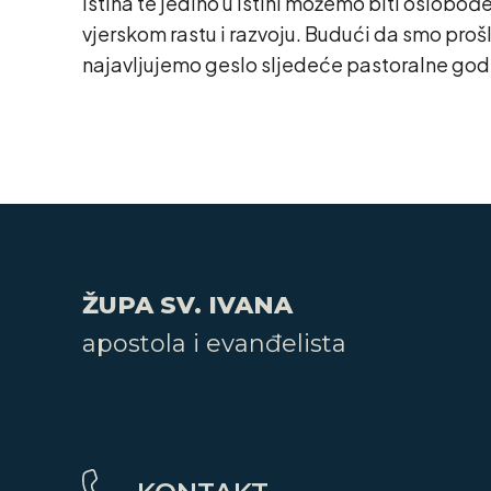
istina te jedino u istini možemo biti oslobođ
vjerskom rastu i razvoju. Budući da smo prošl
najavljujemo geslo sljedeće pastoralne godine
ŽUPA SV. IVANA
apostola i evanđelista