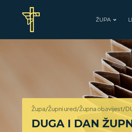
ŽUPA
L
Župa/Župni ured/Župna obavijest/
DU
DUGA I DAN ŽUPN