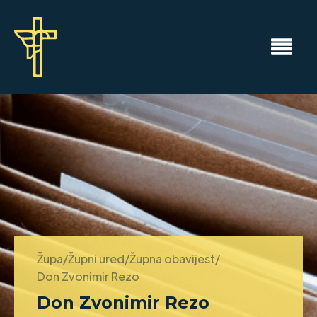
Župa/Župni ured/Župna obavijest/
Don Zvonimir Rezo
Don Zvonimir Rezo