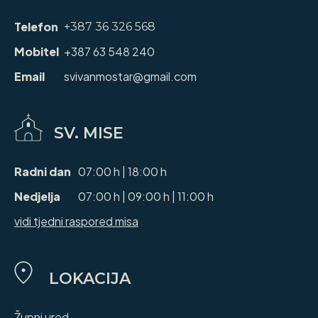
Telefon
+387 36 326 568
Mobitel
+387 63 548 240
Email
svivanmostar@gmail.com
SV. MISE
Radni dan
07:00 h | 18:00 h
Nedjelja
07:00 h | 09:00 h | 11:00 h
vidi tjedni raspored misa
LOKACIJA
Župni ured