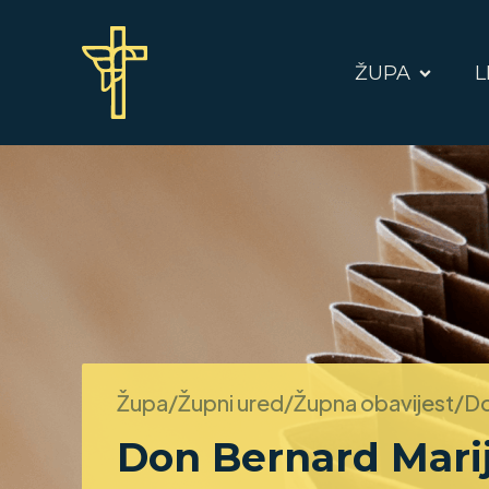
ŽUPA
L
Župa/Župni ured/Župna obavijest/
Do
Don Bernard Mari