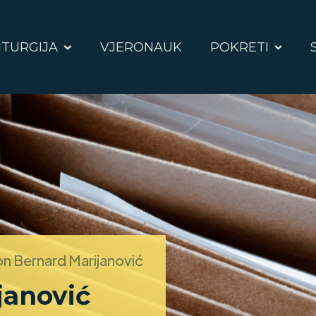
ITURGIJA
VJERONAUK
POKRETI
n Bernard Marijanović
janović