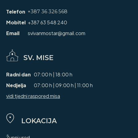
Telefon
+387 36 326 568
Mobitel
+387 63 548 240
Email
svivanmostar@gmail.com
SV. MISE
Radni dan
07:00 h | 18:00 h
Nedjelja
07:00 h | 09:00 h | 11:00 h
vidi tjedni raspored misa
LOKACIJA
Župni ured