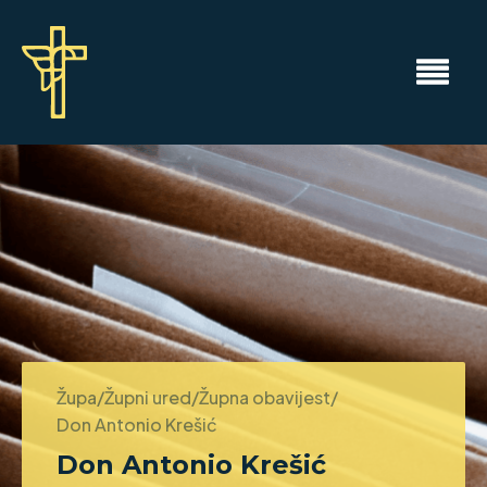
Župa/Župni ured/Župna obavijest/
Don Antonio Krešić
Don Antonio Krešić